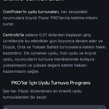
CoinPoker’in uydu turnuvaları
, her seviyedeki
oyunculara büyük Pazar PKO’larına katılma imkanı
sunar.
Centrolls’ta
sadece 0,01 dolardan başlayan giriş
ücretleriyle bu etkinlikler gün boyunca devam eder ve
Düşük, Orta ve Yüksek Bahisli turnuvalara katılım hakkı
kazandırır. Sık oynanan uydu, hızlı uydu ve büyük
uydu, oyuncuların turnuva merdiveninde kolayca
yükselmesini ve yüksek değerli katılım hakları
kazanmasını sağlar.
PKO’lar İçin Uydu Turnuva Programı
İşte her Pazar düzenlenen en önemli uydu
turnuvalardan bir seçki: