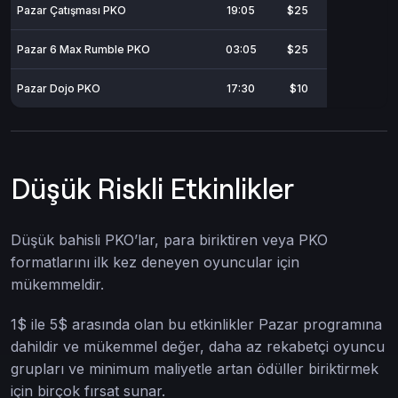
Pazar Çatışması PKO
19:05
$25
Pazar 6 Max Rumble PKO
03:05
$25
Pazar Dojo PKO
17:30
$10
Düşük Riskli Etkinlikler
Düşük bahisli PKO’lar, para biriktiren veya PKO
formatlarını ilk kez deneyen oyuncular için
mükemmeldir.
1$ ile 5$ arasında olan bu etkinlikler Pazar programına
dahildir ve mükemmel değer, daha az rekabetçi oyuncu
grupları ve minimum maliyetle artan ödüller biriktirmek
için birçok fırsat sunar.