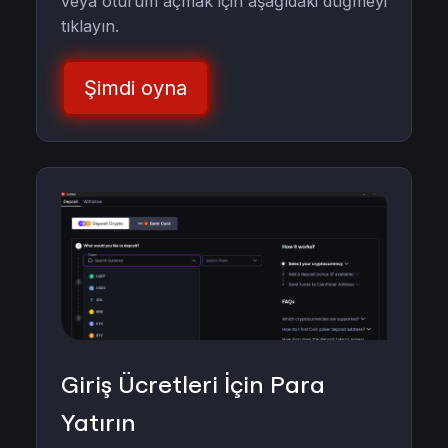
veya oturum açmak için aşağıdaki düğmeyi
tıklayın.
Şimdi oyna
Giriş Ücretleri İçin Para
Yatırın