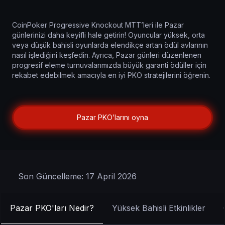
CoinPoker Progressive Knockout MTT’leri ile Pazar
günlerinizi daha keyifli hale getirin! Oyuncular yüksek, orta
veya düşük bahisli oyunlarda elendikçe artan ödül avlarının
nasıl işlediğini keşfedin. Ayrıca, Pazar günleri düzenlenen
progresif eleme turnuvalarımızda büyük garanti ödüller için
rekabet edebilmek amacıyla en iyi PKO stratejilerini öğrenin.
Pazar PKO’larını oyna
Son Güncelleme: 17 April 2026
Pazar PKO'ları Nedir?
Yüksek Bahisli Etkinlikler