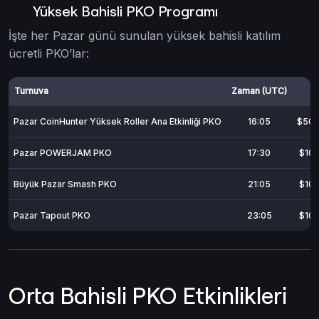
Yüksek Bahisli PKO Programı
İşte her Pazar günü sunulan yüksek bahisli katılım
ücretli PKO’lar:
Turnuva
Zaman (UTC)
A
Pazar CoinHunter Yüksek Roller Ana Etkinliği PKO
16:05
$50
Pazar POWERJAM PKO
17:30
$10
Büyük Pazar Smash PKO
21:05
$10
Pazar Tapout PKO
23:05
$10
Orta Bahisli PKO Etkinlikleri