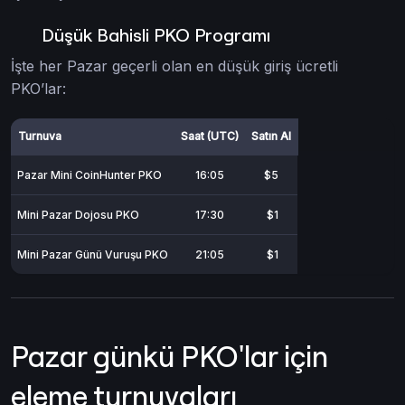
Düşük Bahisli PKO Programı
İşte her Pazar geçerli olan en düşük giriş ücretli
PKO’lar:
Turnuva
Saat (UTC)
Satın Al
Pazar Mini CoinHunter PKO
16:05
$5
Mini Pazar Dojosu PKO
17:30
$1
Mini Pazar Günü Vuruşu PKO
21:05
$1
Pazar günkü PKO'lar için
eleme turnuvaları