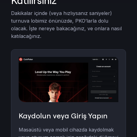
Katılırsınız
Dakikalar içinde (veya hızlıysanız saniyeler)
turnuva lobimiz önünüzde, PKO’larla dolu
olacak. İşte nereye bakacağınız, ve onlara nasıl
katılacağınız.
Kaydolun veya Giriş Yapın
Masaüstü veya mobil cihazda kaydolmak