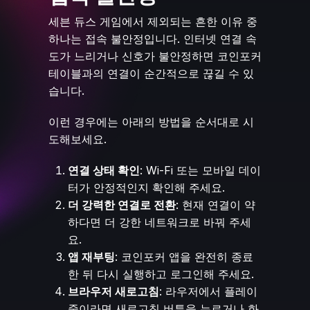
세븐 듀스 게임에서 제외되는 흔한 이유 중
하나는 접속 불안정입니다. 인터넷 연결 속
도가 느리거나 신호가 불안정하면 코인포커
테이블과의 연결이 순간적으로 끊길 수 있
습니다.
이런 경우에는 아래의 방법을 순서대로 시
도해보세요.
연결 상태 확인
: Wi-Fi 또는 모바일 데이
터가 안정적인지 확인해 주세요.
더 강력한 연결로 전환
: 현재 연결이 약
하다면 더 강한 네트워크로 바꿔 주세
요.
앱 재부팅
: 코인포커 앱을 완전히 종료
한 뒤 다시 실행하고 로그인해 주세요.
브라우저 새로고침
: 라우저에서 플레이
중이라면 새로고침 버튼을 누르거나 화