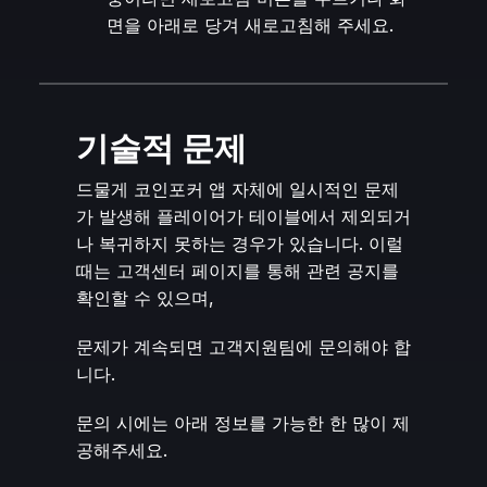
면을 아래로 당겨 새로고침해 주세요.
기술적 문제
드물게 코인포커 앱 자체에 일시적인 문제
가 발생해 플레이어가 테이블에서 제외되거
나 복귀하지 못하는 경우가 있습니다. 이럴
때는
고객센터 페이지
를 통해 관련 공지를
확인할 수 있으며,
문제가 계속되면 고객지원팀에 문의해야 합
니다.
문의 시에는 아래 정보를 가능한 한 많이 제
공해주세요.