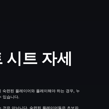
 시트 자세
히 숙련된 플레이어와 플레이해야 하는 경우, 누
수 있습니다.
는 것은 아닙니다. 숙련된 플레이어들은 초보자