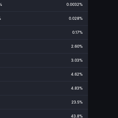
%
0.0032%
%
0.028%
%
0.17%
2.60%
3.03%
4.62%
4.83%
23.5%
43.8%