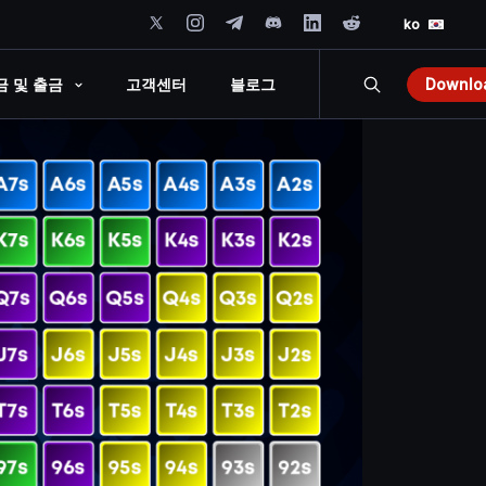
ko
Downlo
금 및 출금
고객센터
블로그