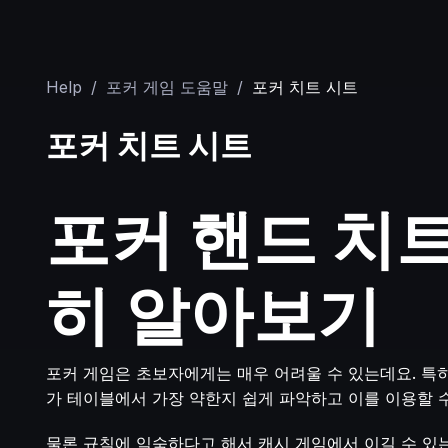
Help
/
포커 게임 도움말
/
포커 치트 시트
포커 치트 시트
포커 핸드 치트
히 알아보기
포커 게임은 초보자에게는 매우 어려울 수 있는데요. 특
가 테이블에서 가장 약한지 쉽게 파악하고 이를 이용할 
물론 규칙에 익숙하다고 해서 캐시 게임에서 이길 수 있