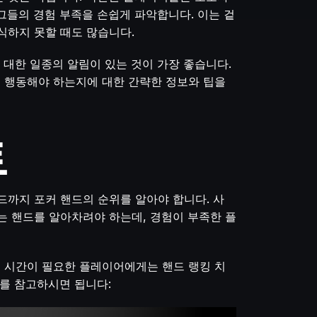
 그들의 경험 부족을 손쉽게 파악합니다. 이는 겉
식하지 못할 때도 많습니다.
에 대한 일종의 알림이 있는 것이 가장 좋습니다.
 행동해야 하는지에 대한 간략한 정보와 팁을
트
드까지 포커 핸드의 순위를 알아야 합니다. 사
는 핸드를 알아차려야 하는데, 경험이 부족한 플
 시간이 필요한 플레이어에게는 핸드 랭킹 치
트를 참고하시면 됩니다: