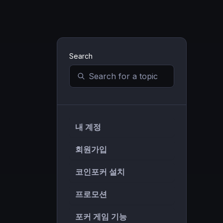
Search
내 계정
회원가입
코인포커 설치
프로모션
포커 게임 기능