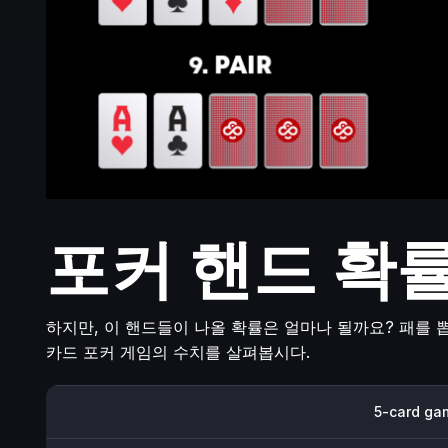
포커 핸드 확
하지만, 이 핸드들이 나올 확률은 얼마나 될까요? 패를 
카드 포커 게임의 수치를 살펴봅시다.
5-card ga