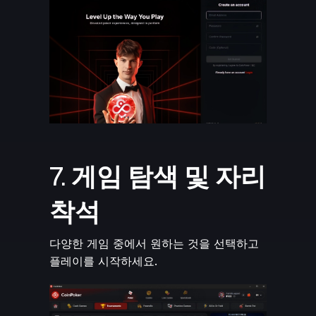
7. 게임 탐색 및 자리
착석
다양한 게임 중에서 원하는 것을 선택하고
플레이를 시작하세요.