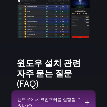
윈도우 설치 관련
자주 묻는 질문
(FAQ)
윈도우에서 코인포커를 실행할 수
있나요?