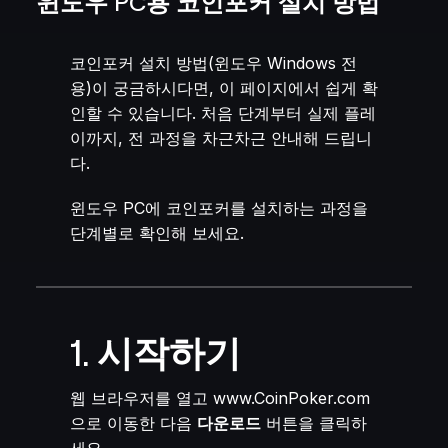
윈도우 PC용 코인포커 설치 방법
코인포커 설치 방법(윈도우 Windows 전
용)이 궁금하시다면, 이 페이지에서 쉽게 확
인할 수 있습니다. 처음 단계부터 실제 플레
이까지, 전 과정을 차근차근 안내해 드립니
다.
윈도우 PC에 코인포커를 설치하는 과정을
단계별로 확인해 보세요.
1. 시작하기
웹 브라우저를 열고
www.CoinPoker.com
으로 이동한 다음
다운로드
버튼을 클릭하