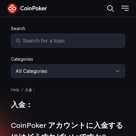
Skip
to
the
Skip to main content
content
Search
Categories
Help
/
入金：
入金：
CoinPoker アカウントに入金する