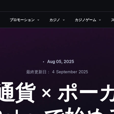
プロモーション
カジノ
カジノゲーム
Aug 05, 2025
最終更新日： 4 September 2025
通貨 × ポー