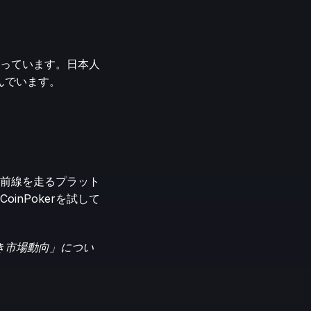
まっています。日本人
んでいます。
最前線を走るプラット
nPokerを試して
き市場動向」につい