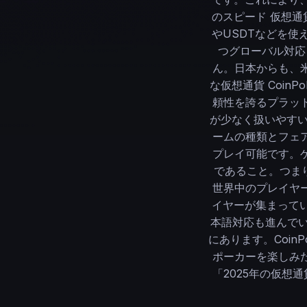
のスピード 仮想通
やUSDTなどを使
つグローバル対応
ん。日本からも、
な仮想通貨 Coin
頼性を誇るプラッ
が少なく扱いやすい 
ームの種類とフェア
プレイ可能です。
であること。つま
世界中のプレイヤー
イヤーが集まってい
本語対応も進んでい
にあります。Coi
ポーカーを楽しみた
「2025年の仮