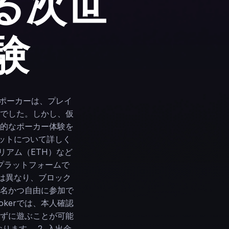
める次世
験
インポーカーは、プレイ
のでした。しかし、仮
新的なポーカー体験を
リットについて詳しく
サリアム（ETH）など
プラットフォームで
は異なり、ブロック
名かつ自由に参加で
okerでは、本人確認
せずに遊ぶことが可能
ます。 2. 入出金