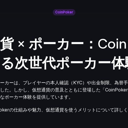
CoinPoker
 × ポーカー：CoinP
める次世代ポーカー体
ーカーは、プレイヤーの本人確認（KYC）や出金制限、為替
した。しかし、仮想通貨の普及とともに登場した「CoinPoke
なポーカー体験を提供しています。
nPokerの仕組みや魅力、仮想通貨を使うメリットについて詳し