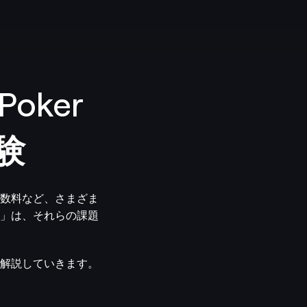
oker
験
手数料など、さまざま
r」は、それらの課題
く解説していきます。