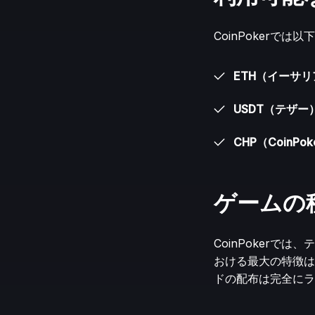
CoinPokerで
ETH（イーサ
USDT（テザー
CHP（CoinP
ゲームの
CoinPoker
おける最大の特徴は
ドの配布は完全にラ