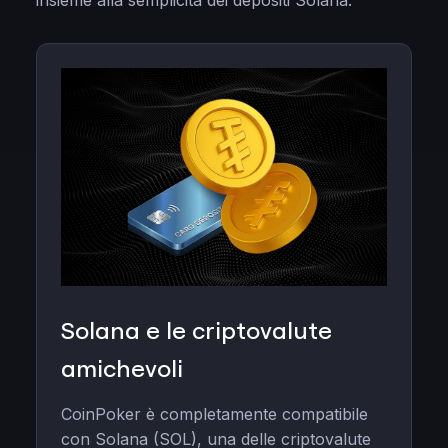
insieme alla semplicità dei depositi Solana.
Solana e le criptovalute
amichevoli
CoinPoker è completamente compatibile
con Solana (SOL), una delle criptovalute