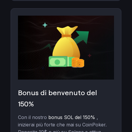
Bonus di benvenuto del
150%
Con il nostro
bonus SOL del 150%
,
inizierai più forte che mai su CoinPoker.