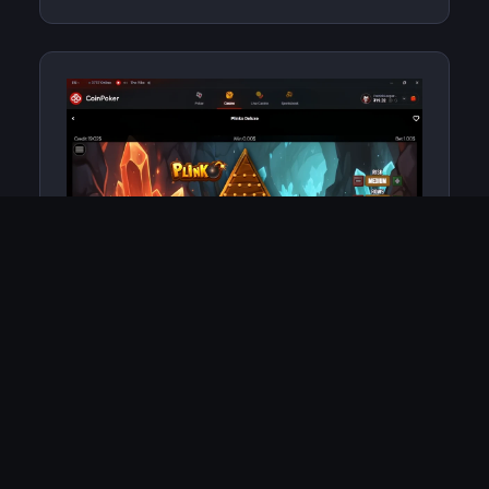
Giochi sempre nuovi
Cerchi qualcosa di diverso? Immergiti nella
nostra collezione di giochi innovativi,
veloci e facili da giocare. Cimentati in