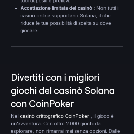
tuoi depositi e prelievi.
Accettazione limitata del casinò
: Non tutti i
casinò online supportano Solana, il che
riduce le tue possibilità di scelta su dove
giocare.
Divertiti con i migliori
giochi del casinò Solana
con CoinPoker
Nel
casinò crittografico CoinPoker
, il gioco è
un’avventura. Con oltre 2.000 giochi da
esplorare, non rimarrai mai senza opzioni. Dalle