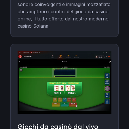
sonore coinvolgenti e immagini mozzafiato
che ampliano i confini del gioco da casinò
online, il tutto offerto dal nostro moderno
casinò Solana.
Giochi da casinò dal vivo