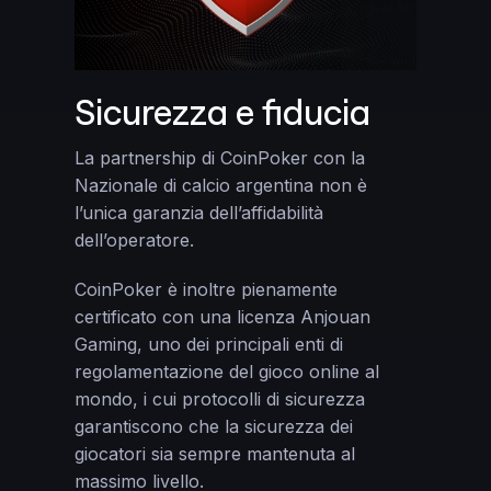
Sicurezza e fiducia
La partnership di CoinPoker con la
Nazionale di calcio argentina non è
l’unica garanzia dell’affidabilità
dell’operatore.
CoinPoker è inoltre pienamente
certificato con una licenza Anjouan
Gaming, uno dei principali enti di
regolamentazione del gioco online al
mondo, i cui protocolli di sicurezza
garantiscono che la sicurezza dei
giocatori sia sempre mantenuta al
massimo livello.