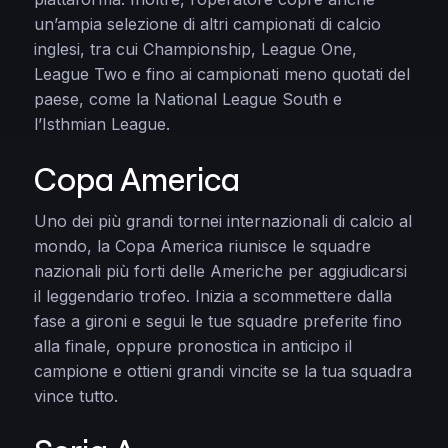
un’ampia selezione di altri campionati di calcio
inglesi, tra cui Championship, League One,
League Two e fino ai campionati meno quotati del
paese, come la National League South e
l’Isthmian League.
Copa America
Uno dei più grandi tornei internazionali di calcio al
mondo, la Copa America riunisce le squadre
nazionali più forti delle Americhe per aggiudicarsi
il leggendario trofeo. Inizia a scommettere dalla
fase a gironi e segui le tue squadre preferite fino
alla finale, oppure pronostica in anticipo il
campione e ottieni grandi vincite se la tua squadra
vince tutto.