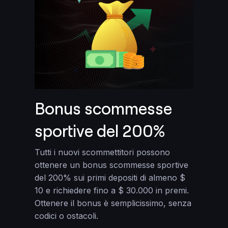
Bonus scommesse
sportive del 200%
Tutti i nuovi scommettitori possono
ottenere un bonus scommesse sportive
del 200% sui primi depositi di almeno $
10 e richiedere fino a $ 30.000 in premi.
Ottenere il bonus è semplicissimo, senza
codici o ostacoli.