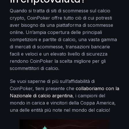
Quando si tratta di siti di scommesse sul calcio
crypto, CoinPoker offre tutto ciò di cui potresti
aver bisogno da una piattaforma di scommesse
online. Un’ampia copertura delle principali
competizioni e partite di calcio, una vasta gamma
di mercati di scommesse, transazioni bancarie
facili e veloci e un elevato livello di sicurezza
rendono CoinPoker la scelta migliore per gli
scommettitori di calcio.
Se vuoi saperne di più sull’affidabilità di
CoinPoker, tieni presente che
collaboriamo con la
Nazionale di calcio argentina
, i campioni del
mondo in carica e vincitori della Coppa America,
una delle entità più note nel mondo del calcio!