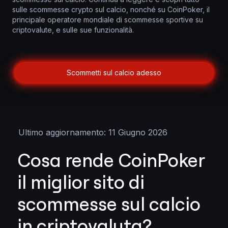
sulle scommesse crypto sul calcio, nonché su CoinPoker, il
principale operatore mondiale di scommesse sportive su
criptovalute, e sulle sue funzionalità.
Scommetti sul calcio adesso
Ultimo aggiornamento: 11 Giugno 2026
Cosa rende CoinPoker
il miglior sito di
scommesse sul calcio
in criptovaluta?