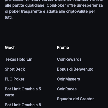
alle partite quotidiane, CoinPoker offre un'esperienza
di poker trasparente e adatta alle criptovalute per
tutti.
Giochi
Promo
Texas Hold'Em
CoinRewards
Short Deck
Bonus di Benvenuto
PLO Poker
CoinMasters
Pot Limit Omaha a 5
CoinRaces
carte
Squadra dei Creator
Pot Limit Omaha a 6