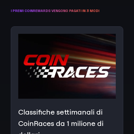
I PREMI COINREWARDS VENGONO PAGATI IN 3 MODI
Classifiche settimanali di
CoinRaces da 1 milione di