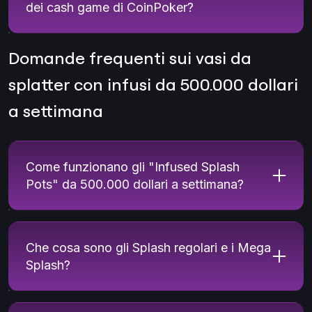
dei cash game di CoinPoker?
Domande frequenti sui vasi da
splatter con infusi da 500.000 dollari
a settimana
Come funzionano gli "Infused Splash
Pots" da 500.000 dollari a settimana?
Che cosa sono gli Splash regolari e i Mega
Splash?