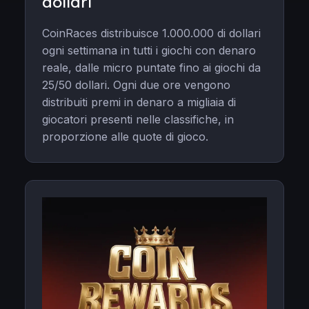
dollari
CoinRaces distribuisce 1.000.000 di dollari
ogni settimana in tutti i giochi con denaro
reale, dalle micro puntate fino ai giochi da
25/50 dollari. Ogni due ore vengono
distribuiti premi in denaro a migliaia di
giocatori presenti nelle classifiche, in
proporzione alle quote di gioco.