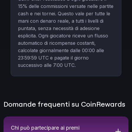
15% delle commissioni versate nelle partite
cash e nei tornei. Questo vale per tutte le
mani con denaro reale, a tutti i livelli di
puntata, senza necessità di adesione
esplicita. Ogni giocatore riceve un flusso
automatico di ricompense costanti,
calcolate giornalmente dalle 00:00 alle
23:59:59 UTC e pagate il giorno
successivo alle 7:00 UTC.
Domande frequenti su CoinRewards
Chi può partecipare ai premi