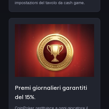
impostazioni del tavolo da cash game.
Premi giornalieri garantiti
del 15%.
CoinPoker restituisce a ogni giocatore il