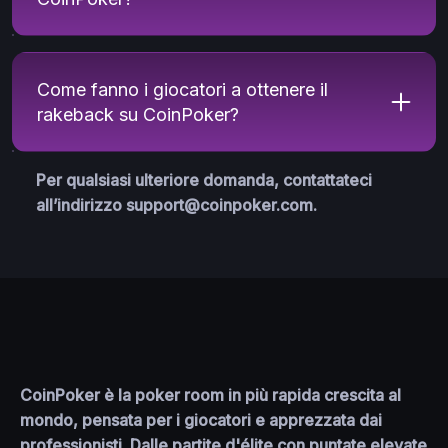
Come fanno i giocatori a ottenere il
rakeback su CoinPoker?
Per qualsiasi ulteriore domanda, contattateci
all’indirizzo
support@coinpoker.com
.
CoinPoker è la poker room in più rapida crescita al
mondo, pensata per i giocatori e apprezzata dai
professionisti. Dalle partite d'élite con puntate elevate