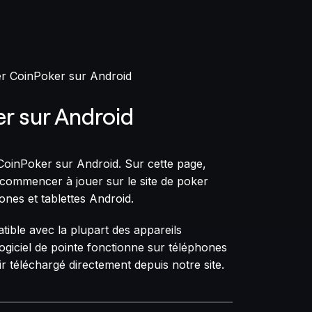
er CoinPoker sur Android
r sur Android
CoinPoker sur Android. Sur cette page,
 commencer à jouer sur le site de poker
ones et tablettes Android.
tible avec la plupart des appareils
giciel de pointe fonctionne sur téléphones
oir téléchargé directement depuis notre site.