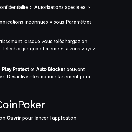
nfidentialité > Autorisations spéciales >
applications inconnues » sous Paramètres
ertissement lorsque vous téléchargez en
 « Télécharger quand même » si vous voyez
e
Play Protect
et
Auto Blocker
peuvent
er. Désactivez-les momentanément pour
 CoinPoker
uton
Ouvrir
pour lancer l’application