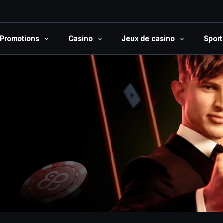
Promotions
Casino
Jeux de casino
Sport