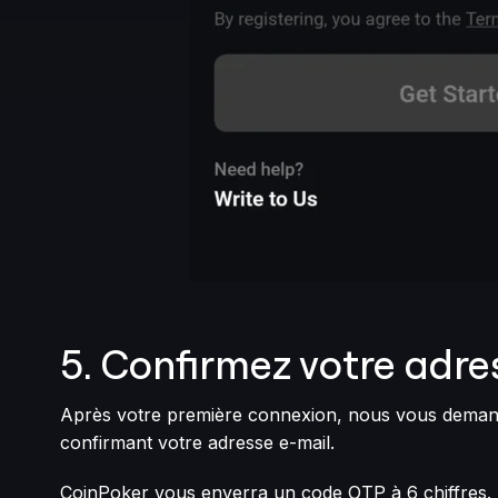
5. Confirmez votre adre
Après votre première connexion, nous vous demand
confirmant votre adresse e-mail.
CoinPoker vous enverra un code OTP à 6 chiffres