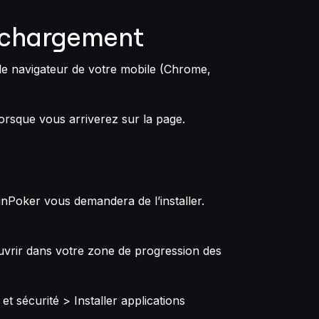
éléchargement
le navigateur de votre mobile (Chrome,
sque vous arriverez sur la page.
inPoker vous demandera de l’installer.
uvrir dans votre zone de progression des
:
 sécurité > Installer applications