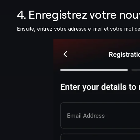
4. Enregistrez votre n
Ensuite, entrez votre adresse e-mail et votre mot 