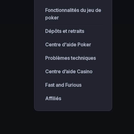
Fonctionnalités du jeu de
poker
Dépôts et retraits
Centre d'aide Poker
Problèmes techniques
Centre d’aide Casino
Fast and Furious
Affiliés