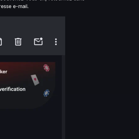
resse e-mail.