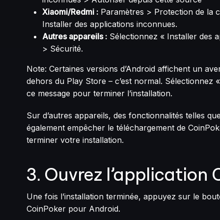
Xiaomi/Redmi :
Paramètres > Protection de la co
Installer des applications inconnues.
Autres appareils :
Sélectionnez « Installer des 
> Sécurité.
Note: Certaines versions d’Android affichent un av
dehors du Play Store – c’est normal. Sélectionnez
ce message pour terminer l’installation.
Sur d’autres appareils, des fonctionnalités telles qu
également empêcher le téléchargement de CoinPok
terminer votre installation.
3. Ouvrez l’application
Une fois l’installation terminée, appuyez sur le bo
CoinPoker pour Android.