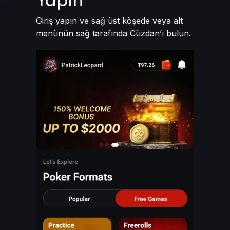
Giriş yapın ve sağ üst köşede veya alt
menünün sağ tarafında Cüzdan’ı bulun.