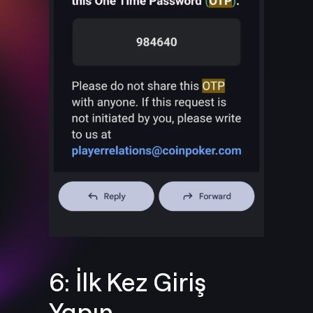
6: İlk Kez Giriş
Yapın