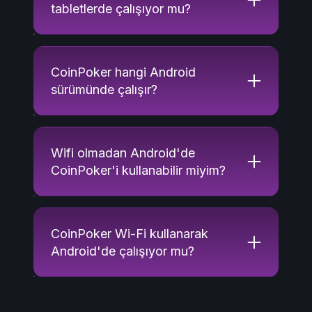
tabletlerde çalışıyor mu?
CoinPoker hangi Android
sürümünde çalışır?
Wifi olmadan Android'de
CoinPoker'i kullanabilir miyim?
CoinPoker Wi-Fi kullanarak
Android'de çalışıyor mu?