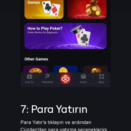
7: Para Yatırın
Para Yatır’a tıklayın ve ardından
Cüzdan’dan
para yatırma seçeneklerini