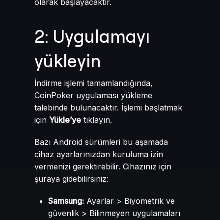
olarak başlayacaktır.
2: Uygulamayı
yükleyin
İndirme işlemi tamamlandığında,
CoinPoker uygulaması yükleme
talebinde bulunacaktır. İşlemi başlatmak
için
Yükle’ye
tıklayın.
Bazı Android sürümleri bu aşamada
cihaz ayarlarınızdan kuruluma izin
vermenizi gerektirebilir. Cihazınız için
şuraya gidebilirsiniz:
Samsung:
Ayarlar > Biyometrik ve
güvenlik > Bilinmeyen uygulamaları