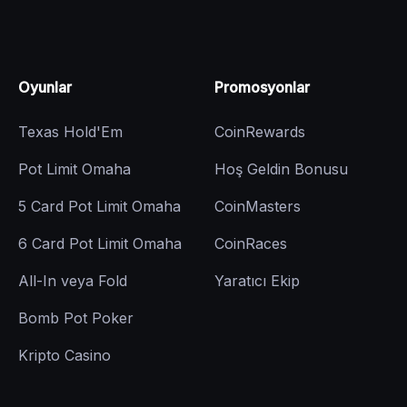
Oyunlar
Promosyonlar
Texas Hold'Em
CoinRewards
Pot Limit Omaha
Hoş Geldin Bonusu
5 Card Pot Limit Omaha
CoinMasters
6 Card Pot Limit Omaha
CoinRaces
All-In veya Fold
Yaratıcı Ekip
Bomb Pot Poker
Kripto Casino