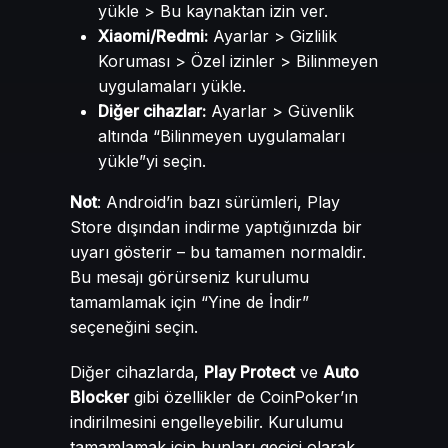
yükle > Bu kaynaktan izin ver.
Xiaomi/Redmi:
Ayarlar > Gizlilik
Koruması > Özel izinler > Bilinmeyen
uygulamaları yükle.
Diğer cihazlar:
Ayarlar > Güvenlik
altında “Bilinmeyen uygulamaları
yükle”yi seçin.
Not
: Android’in bazı sürümleri, Play
Store dışından indirme yaptığınızda bir
uyarı gösterir – bu tamamen normaldir.
Bu mesajı görürseniz kurulumu
tamamlamak için “Yine de İndir”
seçeneğini seçin.
Diğer cihazlarda,
Play Protect
ve
Auto
Blocker
gibi özellikler de CoinPoker’ın
indirilmesini engelleyebilir. Kurulumu
tamamlamak için bunları geçici olarak