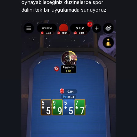
oynayabileceğiniz düzinelerce spor
dalını tek bir uygulamada sunuyoruz.