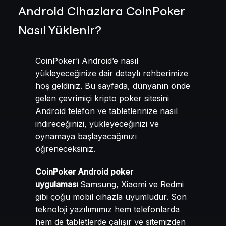
Android Cihazlara CoinPoker
Nasıl Yüklenir?
CoinPoker’i Android’e nasıl
yükleyeceğinize dair detaylı rehberimize
hoş geldiniz. Bu sayfada, dünyanın önde
gelen çevrimiçi kripto poker sitesini
Android telefon ve tabletlerinize nasıl
indireceğinizi, yükleyeceğinizi ve
oynamaya başlayacağınızı
öğreneceksiniz.
CoinPoker Android poker
uygulaması
Samsung, Xiaomi ve Redmi
gibi çoğu mobil cihazla uyumludur. Son
teknoloji yazılımımız hem telefonlarda
hem de tabletlerde çalışır ve sitemizden