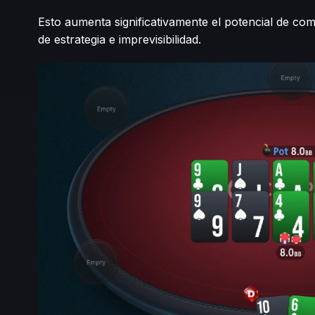
Esto aumenta significativamente el potencial de c
de estrategia e imprevisibilidad.