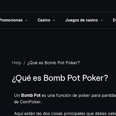
Promociones
Casino
Juegos de casino
D
Help
/
¿Qué es Bomb Pot Poker?
¿Qué es Bomb Pot Poker?
Un
Bomb Pot
es una función de poker para partida
de CoinPoker.
Aquí están las dos cosas principales que debes sa