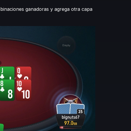
ombinaciones ganadoras y agrega otra capa