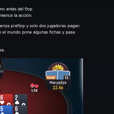
o antes del flop
mience la acción.
enza preflop y solo dos jugadores pagan
o el mundo pone algunas fichas y pasa
ea.