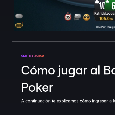
ÚNETE Y JUEGA
Cómo jugar al B
Poker
A continuación te explicamos cómo ingresar a 