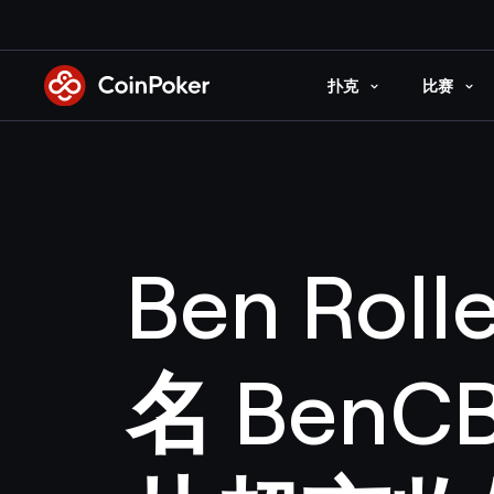
Skip
to
the
扑克
比赛
content
Ben Rol
名 Ben