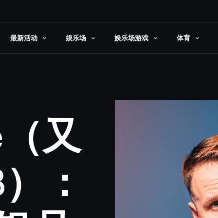
最新活动
娱乐场
娱乐场游戏
体育
le（又
CB）：