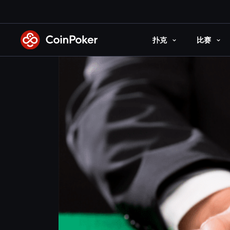
Skip
to
the
扑克
比赛
content
Skip to main content