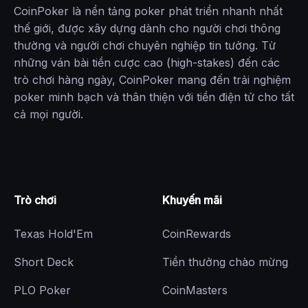
CoinPoker là nền tảng poker phát triển nhanh nhất
thế giới, được xây dựng dành cho người chơi thông
thường và người chơi chuyên nghiệp tin tưởng. Từ
những ván bài tiền cược cao (high-stakes) đến các
trò chơi hàng ngày, CoinPoker mang đến trải nghiệm
poker minh bạch và thân thiện với tiền điện tử cho tất
cả mọi người.
Trò chơi
Khuyến mãi
Texas Hold'Em
CoinRewards
Short Deck
Tiền thưởng chào mừng
PLO Poker
CoinMasters