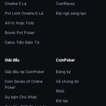
Omaha 5 Lá
CoinRaces
Pot Limit Omaha 6 Lá
Đội ngũ sáng tạo
All-In hoặc Fold
Bomb Pot Poker
Caino Tiền Điện Tử
Giải đấu
CoinPoker
Giải đấu tại CoinPoker
Đăng ký
Coin Series of Online
Về chúng tôi
Poker
RNG
Sự kiện Chủ Nhật
Đối tác