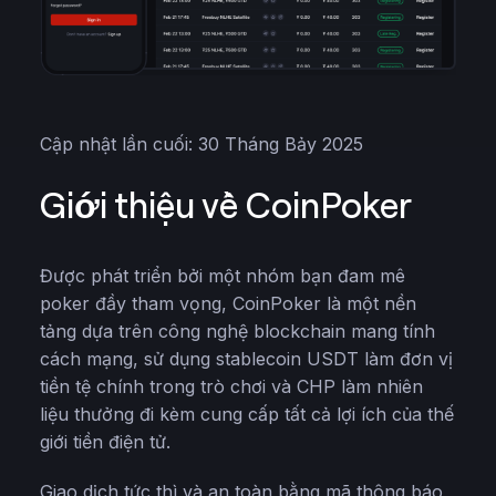
Cập nhật lần cuối: 30 Tháng Bảy 2025
Giới thiệu về CoinPoker
Được phát triển bởi một nhóm bạn đam mê
poker đầy tham vọng, CoinPoker là một nền
tảng dựa trên công nghệ blockchain mang tính
cách mạng, sử dụng stablecoin USDT làm đơn vị
tiền tệ chính trong trò chơi và CHP làm nhiên
liệu thưởng đi kèm cung cấp tất cả lợi ích của thế
giới tiền điện tử.
Giao dịch tức thì và an toàn bằng mã thông báo