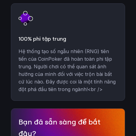
100% phi tập trung
Hệ thống tạo số ngẫu nhiên (RNG) tiên
tiến của CoinPoker đã hoàn toàn phi tập
trung. Người chơi có thể quan sát ảnh
hưởng của mình đối với việc trộn bài bất
cứ lúc nào. Đây được coi là một tính năng
đột phá đầu tiên trong ngành!<br />
Bạn đã sẵn sàng để bắt
đầu?