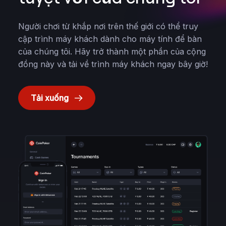
Người chơi từ khắp nơi trên thế giới có thể truy
cập trình máy khách dành cho máy tính để bàn
của chúng tôi. Hãy trở thành một phần của cộng
đồng này và tải về trình máy khách ngay bây giờ!
Tải xuống