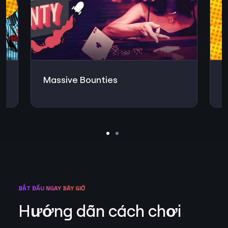
Sự Kiện Chủ Nhật
M
…
BẮT ĐẦU NGAY BÂY GIỜ
Hướng dẫn cách chơi