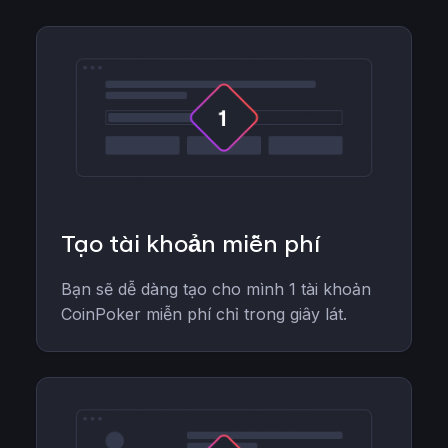
Tạo tài khoản miễn phí
Bạn sẽ dễ dàng tạo cho mình 1 tài khoản
CoinPoker miễn phí chỉ trong giây lát.