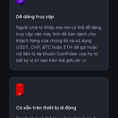
Dễ dàng truy cập
Người chơi từ khắp mọi nơi có thể dễ dàng
truy cập vào máy tính để bàn dành cho
khách hàng của chúng tôi và sử dụng
USDT, CHP, BTC hoặc ETH để gửi hoặc
rút tiền từ tài khoản CoinPoker của họ từ
bất kỳ vị trí nào trên thế giới.<br />
Có sẵn trên thiết bị di động