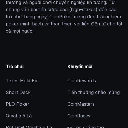
thường và người chơi chuyên nghiệp tin tưởng. Từ
những ván bài tiền cược cao (high-stakes) đến các
trò chơi hàng ngày, CoinPoker mang đến trải nghiệm
poker minh bạch và thân thiện với tiền điện tử cho tất
cả mọi người.
Trò chơi
Khuyến mãi
Texas Hold'Em
CoinRewards
Short Deck
Tiền thưởng chào mừng
PLO Poker
CoinMasters
Omaha 5 Lá
CoinRaces
Pot Limit Omaha 6 Lá
Đội ngũ sáng tạo