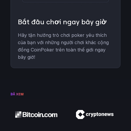
Bắt đầu chơi ngay bây giờ
Hãy tận hưởng trò chơi poker yêu thích
của bạn với những người chơi khác cộng
đồng CoinPoker trên toàn thế giới ngay
bây giờ!
ĐÃ XEM