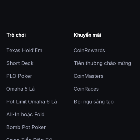
Trò chơi
Khuyến mãi
Texas Hold'Em
CoinRewards
Short Deck
Tiền thưởng chào mừng
PLO Poker
CoinMasters
Omaha 5 Lá
CoinRaces
Pot Limit Omaha 6 Lá
Đội ngũ sáng tạo
All-In hoặc Fold
Bomb Pot Poker