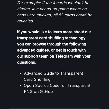
For example: if the 4 cards wouldn’t be
hidden, in a heads-up game where no
hands are mucked, all 52 cards could be
revealed.
If you would like to learn more about our
transparent card shuffling technology
you can browse through the following
advanced guides, or get in touch with
our support team on
Telegram
with your
questions.
Advanced Guide to Transparent
Card Shuffling
Open Source Code for Transparent
RNG on GitHub