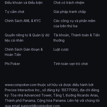
Điều khoản và Điều kiện
Chơi có trách nhiệm
Tự cấm chơi
Giải pháp tranh chấp
Chính Sách AML & KYC
Các công cụ và phần mềm
của bên thứ ba
Quyền riêng tư & Quản lý dữ
Tài khoản, Thành toán & Tiền
liệu cá nhân
thưởng
Chính Sách Gián Đoạn &
Luật cược
Hoàn Tiền
Phí Poker
Tính toàn vẹn trò chơi
www.coinpoker.com thuộc sở hữu và được điều hành bởi
Precise Interactive Inc., số đăng ký: 155771350, địa chỉ đăng
ký: Tòa nhà Advanced Tower, Tầng 1, Đường Ricardo Arias,
Thành phố Panama, Cộng hòa Panama. Liên hệ với chúng tôi
qua email
support@coinpoker.com
.