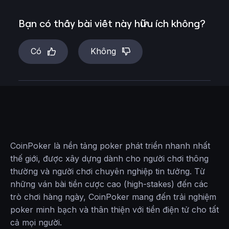
Bạn có thấy bài viết này hữu ích không?
Có
Không
CoinPoker là nền tảng poker phát triển nhanh nhất
thế giới, được xây dựng dành cho người chơi thông
thường và người chơi chuyên nghiệp tin tưởng. Từ
những ván bài tiền cược cao (high-stakes) đến các
trò chơi hàng ngày, CoinPoker mang đến trải nghiệm
poker minh bạch và thân thiện với tiền điện tử cho tất
cả mọi người.