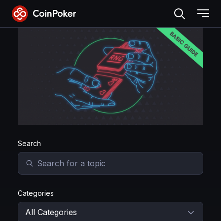
Skip
to
the
Skip to main content
content
Search
Categories