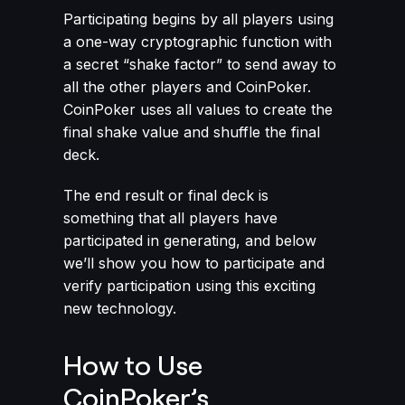
Participating begins by all players using
a one-way cryptographic function with
a secret “shake factor” to send away to
all the other players and CoinPoker.
CoinPoker uses all values to create the
final shake value and shuffle the final
deck.
The end result or final deck is
something that all players have
participated in generating, and below
we’ll show you how to participate and
verify participation using this exciting
new technology.
How to Use
CoinPoker’s