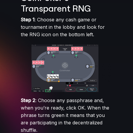
Transparent RNG
Step 1
: Choose any cash game or
tournament in the lobby and look for
the RNG icon on the bottom left.
Step 2
: Choose any passphrase and,
when you’re ready, click OK. When the
phrase turns green it means that you
are participating in the decentralized
shuffle.