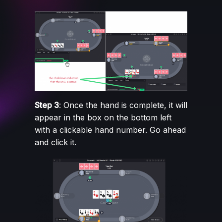
Step 3
: Once the hand is complete, it will
appear in the box on the bottom left
with a clickable hand number. Go ahead
and click it.