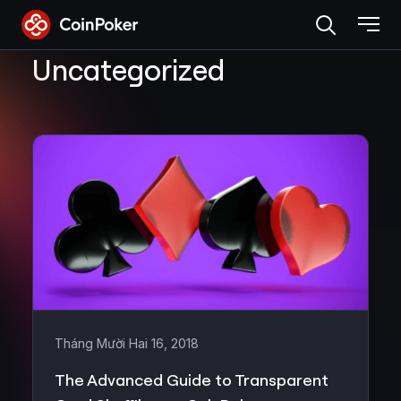
Skip
to
the
Uncategorized
content
Tháng Mười Hai 16, 2018
The Advanced Guide to Transparent