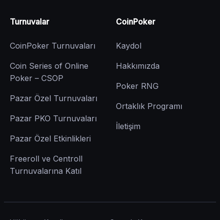
Turnuvalar
CoinPoker
CoinPoker Turnuvaları
Kaydol
Coin Series of Online
Hakkımızda
Poker – CSOP
Poker RNG
Pazar Özel Turnuvaları
Ortaklık Programı
Pazar PKO Turnuvaları
İletişim
Pazar Özel Etkinlikleri
Freeroll ve Centroll
Turnuvalarına Katıl