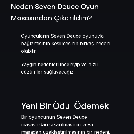
Neden Seven Deuce Oyun
Masasından Çıkarıldım?
Oyuncuların Seven Deuce oyunuyla
bağlantısının kesilmesinin birkaç nedeni
olabilir.
Yaygın nedenleri inceleyip ve hızlı
çözümler sağlayacağız.
Yeni Bir Ödül Ödemek
Bir oyuncunun Seven Deuce
masasından çıkarılmasının veya
masadan uzaklaştırılmasının bir nedeni,