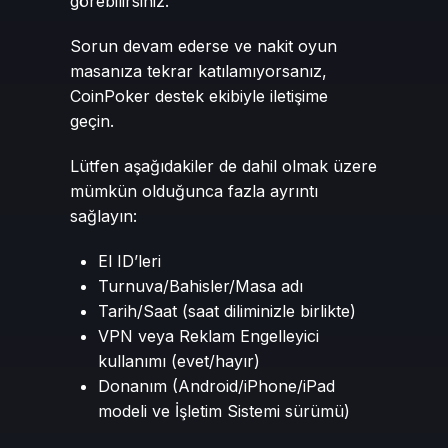
görebilirsiniz.
Sorun devam ederse ve nakit oyun
masanıza tekrar katılamıyorsanız,
CoinPoker destek ekibiyle iletişime
geçin.
Lütfen aşağıdakiler de dahil olmak üzere
mümkün olduğunca fazla ayrıntı
sağlayın:
El ID’leri
Turnuva/Bahisler/Masa adı
Tarih/Saat (saat diliminizle birlikte)
VPN veya Reklam Engelleyici
kullanımı (evet/hayır)
Donanım (Android/iPhone/iPad
modeli ve İşletim Sistemi sürümü)