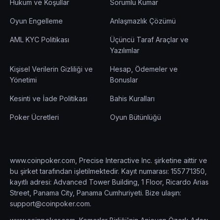
Hüküm ve Koşullar
Sorumlu Kumar
Oyun Engelleme
Anlaşmazlık Çözümü
AML KYC Politikası
Üçüncü Taraf Araçlar ve
Yazılımlar
Kişisel Verilerin Gizliliği ve
Hesap, Ödemeler ve
Yönetimi
Bonuslar
Kesinti ve İade Politikası
Bahis Kuralları
Poker Ücretleri
Oyun Bütünlüğü
www.coinpoker.com, Precise Interactive Inc. şirketine aittir ve
bu şirket tarafından işletilmektedir. Kayıt numarası: 155771350,
kayıtlı adresi: Advanced Tower Building, 1 Floor, Ricardo Arias
Street, Panama City, Panama Cumhuriyeti. Bize ulaşın:
support@coinpoker.com
.