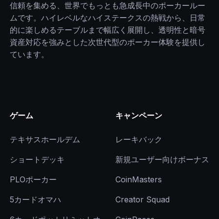
信頼を集める、世界でもっとも急成長中のポーカールー
ムです。ハイレベルなハイステークスの熱戦から、日常
的に楽しめるテーブルまで幅広く展開し、透明性と暗号
資産対応を強みとした次世代型のポーカー体験を提供し
ています。
ゲーム
キャンペーン
テキサスホールデム
レーキバック
ショートデッキ
新規ユーザー向けボーナス
PLOポーカー
CoinMasters
5カードオマハ
Creator Squad