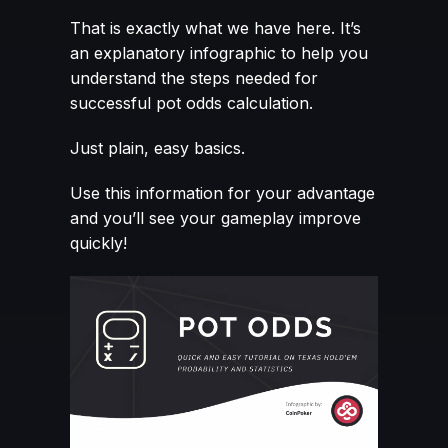
That is exactly what we have here. It’s
an explanatory infographic to help you
understand the steps needed for
successful pot odds calculation.
Just plain, easy basics.
Use this information for your advantage
and you’ll see your gameplay improve
quickly!