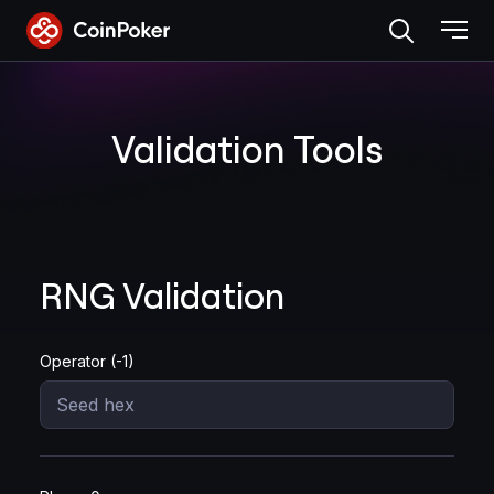
Skip
to
the
content
Validation Tools
RNG Validation
Operator (-1)