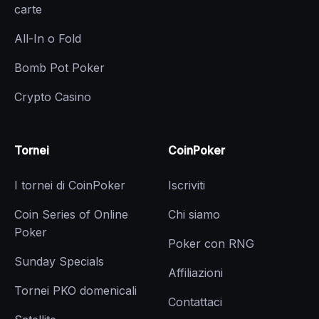
carte
All-In o Fold
Bomb Pot Poker
Crypto Casino
Tornei
CoinPoker
I tornei di CoinPoker
Iscriviti
Coin Series of Online
Chi siamo
Poker
Poker con RNG
Sunday Specials
Affiliazioni
Tornei PKO domenicali
Contattaci