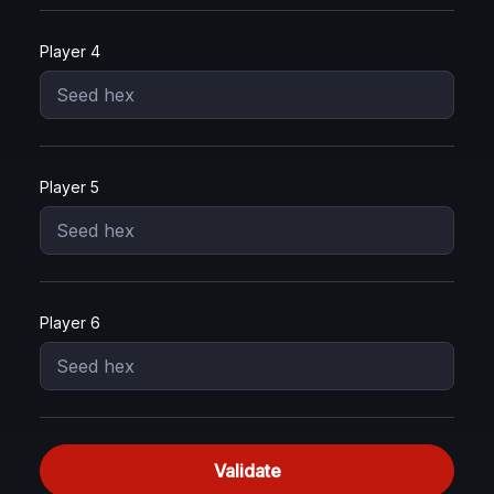
Player 4
Player 5
Player 6
Validate