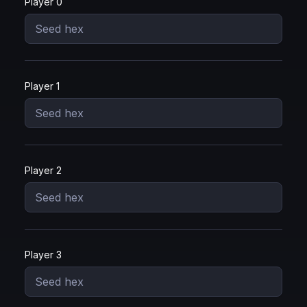
Player 0
Player 1
Player 2
Player 3