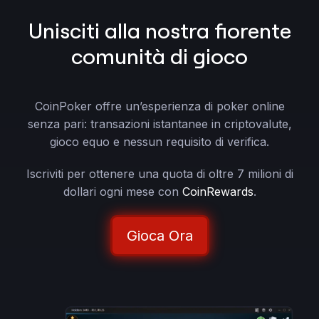
Unisciti alla nostra fiorente
comunità di gioco
CoinPoker offre un’esperienza di poker online
senza pari: transazioni istantanee in criptovalute,
gioco equo e nessun requisito di verifica.
Iscriviti per ottenere una quota di oltre 7 milioni di
dollari ogni mese con
CoinRewards
.
Gioca Ora