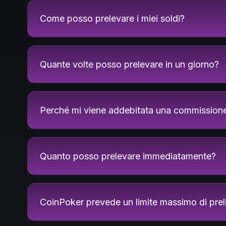
Come posso prelevare i miei soldi?
Quante volte posso prelevare in un giorno?
Perché mi viene addebitata una commissione
Quanto posso prelevare immediatamente?
CoinPoker prevede un limite massimo di prel