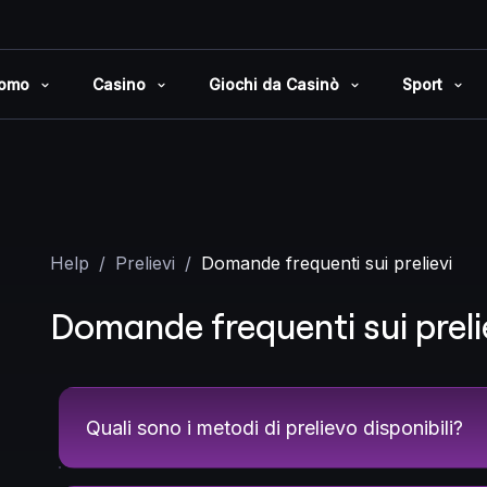
romo
Casino
Giochi da Casinò
Sport
Help
/
Prelievi
/
Domande frequenti sui prelievi
Domande frequenti sui preli
Quali sono i metodi di prelievo disponibili?