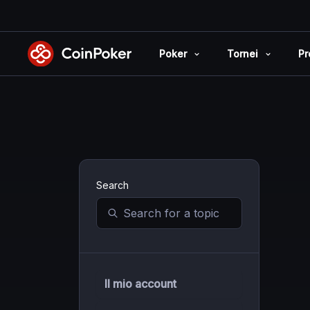
Skip
to
the
Poker
Tornei
P
content
Skip to main content
Search
Il mio account