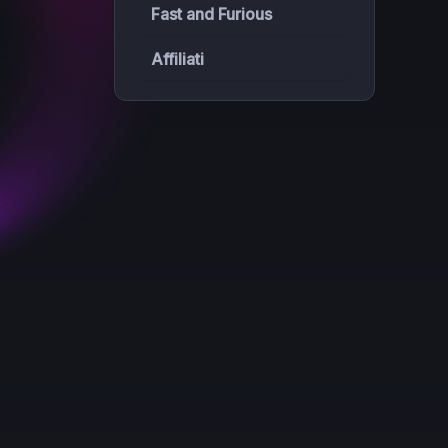
Fast and Furious
Affiliati