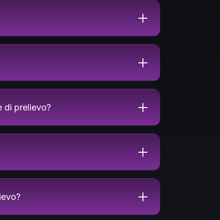
 di prelievo?
ievo?