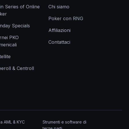
in Series of Online
Chi siamo
ker
Poker con RNG
nday Specials
Affiliazioni
rnei PKO
Contattaci
menicali
ellite
eeroll & Centroll
ica AML & KYC
Strumenti e software di
terze parti