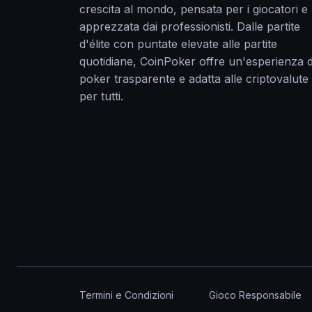
crescita al mondo, pensata per i giocatori e
apprezzata dai professionisti. Dalle partite
d'élite con puntate elevate alle partite
quotidiane, CoinPoker offre un'esperienza d
poker trasparente e adatta alle criptovalute
per tutti.
Termini e Condizioni
Gioco Responsabile