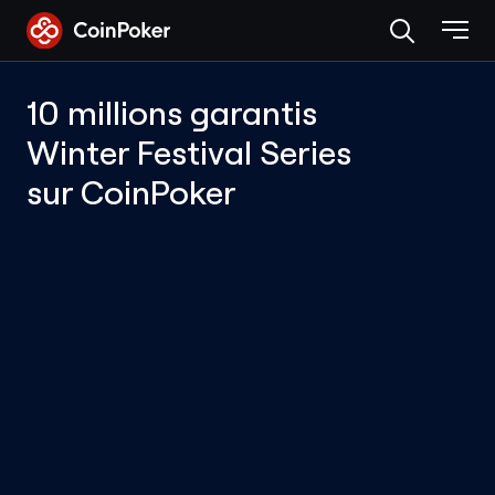
Skip
to
the
content
10 millions garantis
Winter Festival Series
sur CoinPoker