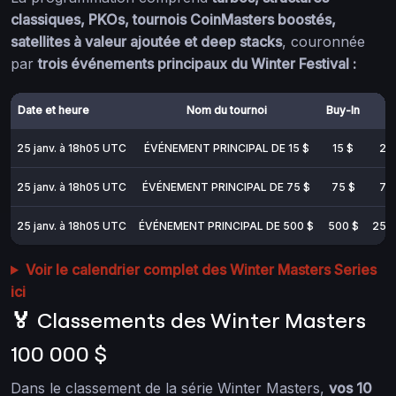
classiques, PKOs, tournois CoinMasters boostés,
satellites à valeur ajoutée et deep stacks
, couronnée
par
trois événements principaux du Winter Festival :
Date et heure
Nom du tournoi
Buy-In
25 janv. à 18h05 UTC
ÉVÉNEMENT PRINCIPAL DE 15 $
15 $
20
25 janv. à 18h05 UTC
ÉVÉNEMENT PRINCIPAL DE 75 $
75 $
75
25 janv. à 18h05 UTC
ÉVÉNEMENT PRINCIPAL DE 500 $
500 $
250
Voir le calendrier complet des Winter Masters Series
ici
🏅 Classements des Winter Masters
100 000 $
Dans le classement de la série Winter Masters,
vos 10