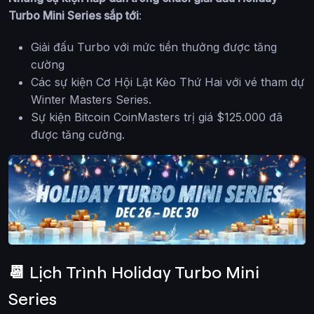
Turbo Mini Series sắp tới
:
Giải đấu Turbo với mức tiền thưởng được tăng
cường
Các sự kiện Cơ Hội Lật Kèo Thứ Hai với vé tham dự
Winter Masters Series.
Sự kiện Bitcoin CoinMasters trị giá $125.000 đã
được tăng cường.
📆 Lịch Trình Holiday Turbo Mini
Series