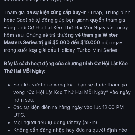
Tham gia
ba sự kiện cùng cấp buy-in
(Thấp, Trung bình
hoặc Cao) sẽ tự động giúp bạn giành quyền tham gia
vòng chơi Cơ Hội Lật Kèo Thứ Hai Mỗi Ngày vào ngày
hôm sau. Chúng sẽ trả thưởng
vé tham gia Winter
Masters Series trị giá $5.000 đến $10.000
mỗi ngày
trong suốt loạt giải đấu Holiday Turbo Mini Series.
Đây là cách hoạt động của chương trình Cơ Hội Lật Kèo
Thứ Hai Mỗi Ngày
:
Sau khi vượt qua vòng loại, bạn sẽ được tham gia
vòng “Cơ Hội Lật Kèo Thứ Hai Mỗi Ngày” vào ngày
hôm sau.
Các sự kiện diễn ra hàng ngày vào lúc 12:00 PM
UTC.
Mọi người đều tự động tất tay (all-in)
Không cần đăng nhập hay đưa ra quyết định nào