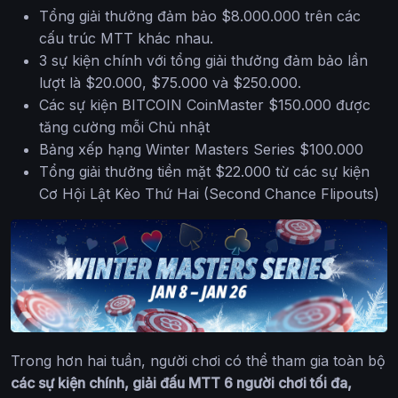
Tổng giải thưởng đảm bảo $8.000.000 trên các
cấu trúc MTT khác nhau.
3 sự kiện chính với tổng giải thưởng đảm bảo lần
lượt là $20.000, $75.000 và $250.000.
Các sự kiện BITCOIN CoinMaster $150.000 được
tăng cường mỗi Chủ nhật
Bảng xếp hạng Winter Masters Series $100.000
Tổng giải thưởng tiền mặt $22.000 từ các sự kiện
Cơ Hội Lật Kèo Thứ Hai (Second Chance Flipouts)
Trong hơn hai tuần, người chơi có thể tham gia toàn bộ
các sự kiện chính, giải đấu MTT 6 người chơi tối đa,