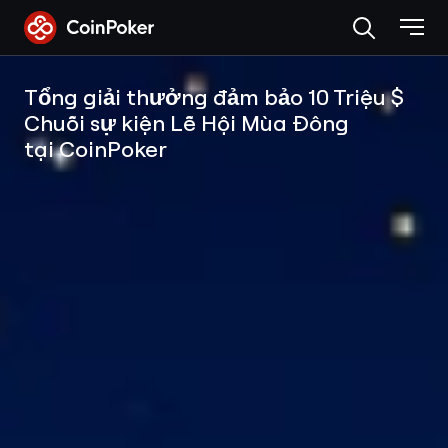
Skip
to
the
content
Tổng giải thưởng đảm bảo 10 Triệu $
Chuỗi sự kiện Lễ Hội Mùa Đông
tại CoinPoker