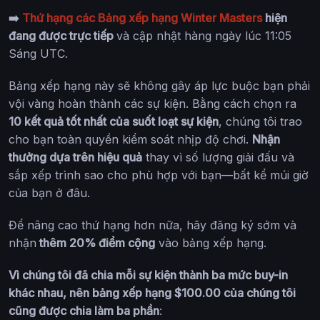
➡️
Thứ hạng các Bảng xếp hạng Winter Masters
hiện
đang được trực tiếp
và cập nhật hàng ngày lúc 11:05
Sáng UTC.
Bảng xếp hạng này sẽ không gây áp lực buộc bạn phải
vội vàng hoàn thành các sự kiện. Bằng cách chọn ra
10 kết quả tốt nhất của suốt loạt sự kiện
, chúng tôi trao
cho bạn toàn quyền kiểm soát nhịp độ chơi.
Nhận
thưởng dựa trên hiệu quả
thay vì số lượng giải đấu và
sắp xếp trình sao cho phù hợp với bạn—bất kể múi giờ
của bạn ở đâu.
Để nâng cao thứ hạng hơn nữa, hãy đăng ký sớm và
nhận
thêm 20% điểm cộng
vào bảng xếp hạng.
Vì chúng tôi đã chia mỗi sự kiện thành ba mức buy-in
khác nhau, nên bảng xếp hạng $100.00 của chúng tôi
cũng được chia làm ba phần
: