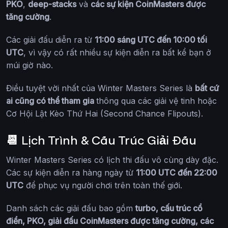
PKO
,
deep-stacks
và
các sự kiện CoinMasters được
tăng cường
.
Các giải đấu diễn ra từ
11:00 sáng UTC đến 10:00 tối
UTC
, vì vậy có rất nhiều sự kiện diễn ra bất kể bạn ở
múi giờ nào.
Điều tuyệt vời nhất của Winter Masters Series là
bất cứ
ai cũng có thể tham gia
thông qua các giải vệ tinh hoặc
Cơ Hội Lật Kèo Thứ Hai (Second Chance Flipouts).
📆 Lịch Trình & Cấu Trúc Giải Đấu
Winter Masters Series có lịch thi đấu vô cùng dày đặc.
Các sự kiện diễn ra hàng ngày từ
11:00 UTC đến 22:00
UTC
để phục vụ người chơi trên toàn thế giới.
Danh sách các giải đấu bao gồm
turbo, cấu trúc cổ
điển, PKO, giải đấu CoinMasters được tăng cường, các