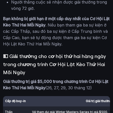
Người thắng cuộc sẽ nhận được giải thưởng trong
vòng 72 giờ.
Bạn không bị giới hạn ở một cấp duy nhất của Cơ Hội Lật
Kèo Thứ Hai Mỗi Ngày
. Nếu bạn tham gia ba sự kiện ở
các Cấp Thấp, sau đó ba sự kiện ở Cấp Trung bình và
Cấp Cao, bạn sẽ tự động được tham gia ba sự kiện Cơ
Hội Lật Kèo Thứ Hai Mỗi Ngày.
💵 Giải thưởng cho cơ hội thứ hai hàng ngày
trong chương trình Cơ Hội Lật Kèo Thứ Hai
Mỗi Ngày
Giải thưởng trị giá $5,000 trong chương trình Cơ Hội Lật
Kèo Thứ Hai Mỗi Ngày
(26, 27, 29, 30 tháng 12)
Cấp độ buy-in
Giá trị giải thưởng
Thấp
Vé tham dự giải Winter Masters Series trị giá $500.