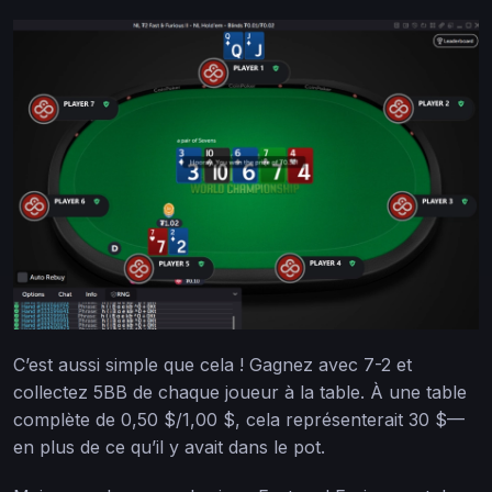
C’est aussi simple que cela ! Gagnez avec 7-2 et
collectez 5BB de chaque joueur à la table. À une table
complète de 0,50 $/1,00 $, cela représenterait 30 $—
en plus de ce qu’il y avait dans le pot.