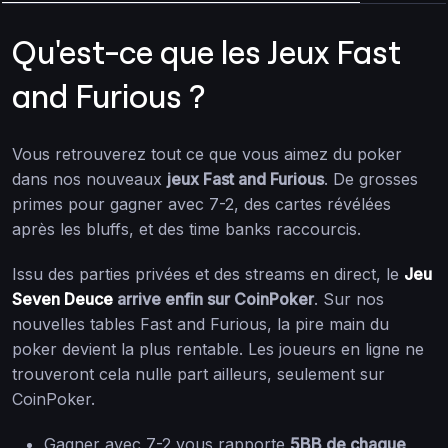
Qu'est-ce que les Jeux Fast
and Furious ?
Vous retrouverez tout ce que vous aimez du poker
dans nos nouveaux
jeux Fast and Furious
. De grosses
primes pour gagner avec 7-2, des cartes révélées
après les bluffs, et des time banks raccourcis.
Issu des parties privées et des streams en direct, le
Jeu
Seven Deuce
arrive enfin sur CoinPoker
. Sur nos
nouvelles tables Fast and Furious, la pire main du
poker devient la plus rentable. Les joueurs en ligne ne
trouveront cela nulle part ailleurs, seulement sur
CoinPoker.
Gagner avec 7-2 vous rapporte
5BB de chaque