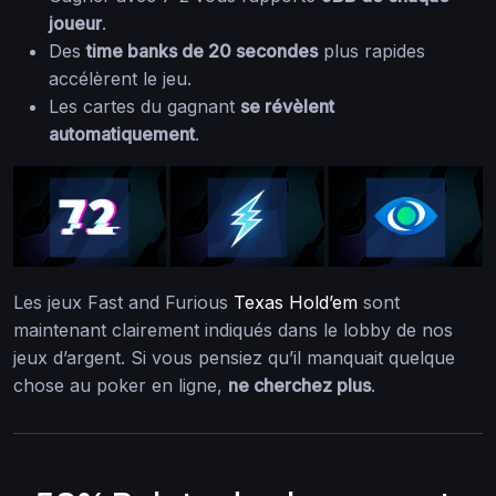
joueur
.
Des
time banks de 20 secondes
plus rapides
accélèrent le jeu.
Les cartes du gagnant
se révèlent
automatiquement
.
Les jeux Fast and Furious
Texas Hold’em
sont
maintenant clairement indiqués dans le lobby de nos
jeux d’argent. Si vous pensiez qu’il manquait quelque
chose au poker en ligne,
ne cherchez plus
.