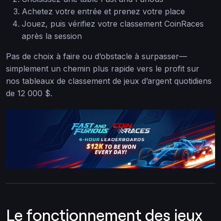
Achetez votre entrée et prenez votre place
Jouez, puis vérifiez votre classement CoinRaces
après la session
Pas de choix à faire ou d’obstacle à surpasser—
simplement un chemin plus rapide vers le profit sur
nos tableaux de classement de jeux d’argent quotidiens
de 12 000 $.
Le fonctionnement des jeux