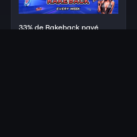
33% de Rakeback payé
chaque lundi
Boostez vos bénéfices avec
33% de
Rakeback
garanti chaque semaine, sans
niveaux de fidélité compliqués ou échelons
à gravir ! Votre rakeback est
automatiquement payé chaque lundi. Tous
vos paris placés dans des tournois et des
jeux d’argent y contribuent.