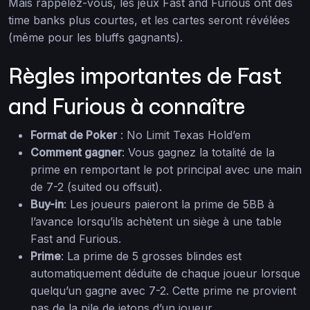
Mais rappelez-vous, les jeux Fast and Furious ont des
time banks plus courtes, et les cartes seront révélées
(même pour les bluffs gagnants).
Règles importantes de Fast
and Furious à connaître
Format de Poker
: No Limit Texas Hold’em
Comment gagner
: Vous gagnez la totalité de la
prime en remportant le pot principal avec une main
de 7-2 (suited ou offsuit).
Buy-in
: Les joueurs paieront la prime de 5BB à
l’avance lorsqu’ils achètent un siège à une table
Fast and Furious.
Prime
: La prime de 5 grosses blindes est
automatiquement déduite de chaque joueur lorsque
quelqu’un gagne avec 7-2. Cette prime ne provient
pas de la pile de jetons d’un joueur.