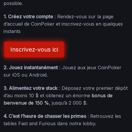
possible.
1. Créez votre compte
: Rendez-vous sur la page
d’accueil de CoinPoker et inscrivez-vous en quelques
instants
Inscrivez-vous ici
2. Jouez instantanément
: Jouez aux jeux CoinPoker
sur iOS ou Android.
3. Alimentez votre stack
: Déposez votre premier dépôt
d’au moins 10 $ et obtenez un énorme
bonus de
bienvenue de 150 %
, jusqu’à 2 000 $.
4. C’est l’heure de chasser les primes
: Retrouvez les
tables Fast and Furious dans notre lobby.