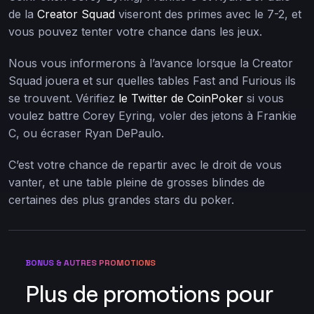
de la
Creator Squad
viseront des primes avec le 7-2, et
vous pouvez tenter votre chance dans les jeux.
Nous vous informerons à l’avance lorsque la Creator
Squad jouera et sur quelles tables Fast and Furious ils
se trouvent. Vérifiez
le Twitter de CoinPoker
si vous
voulez battre Corey Eyring, voler des jetons à Frankie
C, ou écraser Ryan DePaulo.
C’est votre chance de repartir avec le droit de vous
vanter, et une table pleine de grosses blindes de
certaines des plus grandes stars du poker.
BONUS & AUTRES PROMOTIONS
Plus de promotions pour