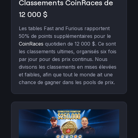
Classements CoinRaces de
12 000 $
Les tables Fast and Furious rapportent
50% de points supplémentaires pour le
CoinRaces
quotidien de 12 000 $. Ce sont
les classements ultimes, organisés six fois
par jour pour des prix continus. Nous
divisons les classements en mises élevées
et faibles, afin que tout le monde ait une
chance de gagner dans les pools de prix.