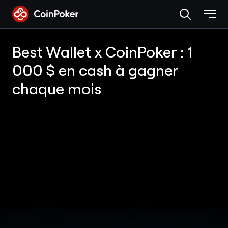
Skip
to
the
content
Best Wallet x CoinPoker : 1
000 $ en cash à gagner
chaque mois