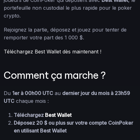
portefeuille non custodial le plus rapide pour le poker
crypto.
Rejoignez la partie, déposez et jouez pour tenter de
remporter votre part des 1 000 $.
Téléchargez Best Wallet dès maintenant !
Comment ça marche ?
Du
1er à 00h00 UTC
au
dernier jour du mois à 23h59
UTC
chaque mois :
Téléchargez
Best Wallet
Déposez 20 $ ou plus sur votre compte CoinPoker
en utilisant Best Wallet