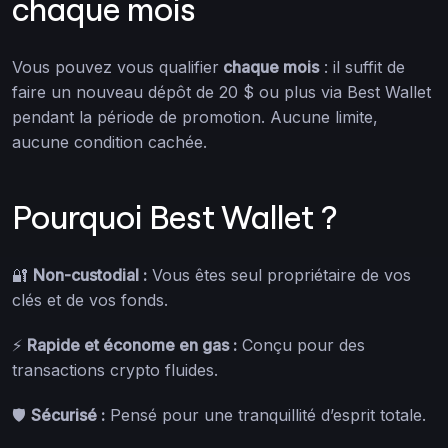
chaque mois
Vous pouvez vous qualifier
chaque mois
: il suffit de
faire un nouveau dépôt de 20 $ ou plus via Best Wallet
pendant la période de promotion. Aucune limite,
aucune condition cachée.
Pourquoi Best Wallet ?
🔐
Non-custodial :
Vous êtes seul propriétaire de vos
clés et de vos fonds.
⚡
Rapide et économe en gas :
Conçu pour des
transactions crypto fluides.
🛡️
Sécurisé :
Pensé pour une tranquillité d’esprit totale.