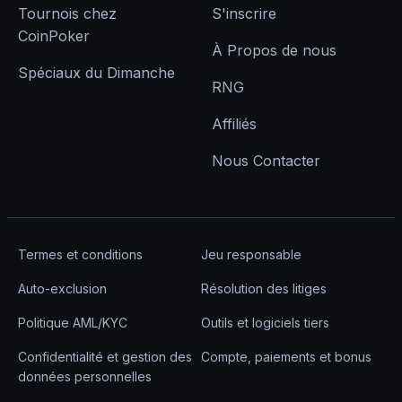
Tournois chez
S'inscrire
CoinPoker
À Propos de nous
Spéciaux du Dimanche
RNG
Affiliés
Nous Contacter
Termes et conditions
Jeu responsable
Auto-exclusion
Résolution des litiges
Politique AML/KYC
Outils et logiciels tiers
Confidentialité et gestion des
Compte, paiements et bonus
données personnelles