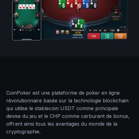
CoinPoker est une plateforme de poker en ligne
révolutionnaire basée sur la technologie blockchain
qui utilise le stablecoin USDT comme principale
devise du jeu et le CHP comme carburant de bonus,
offrant ainsi tous les avantages du monde de la
cryptographie.