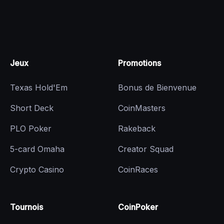
Jeux
Promotions
Texas Hold'Em
Bonus de Bienvenue
Short Deck
CoinMasters
PLO Poker
Rakeback
5-card Omaha
Creator Squad
Crypto Casino
CoinRaces
Tournois
CoinPoker