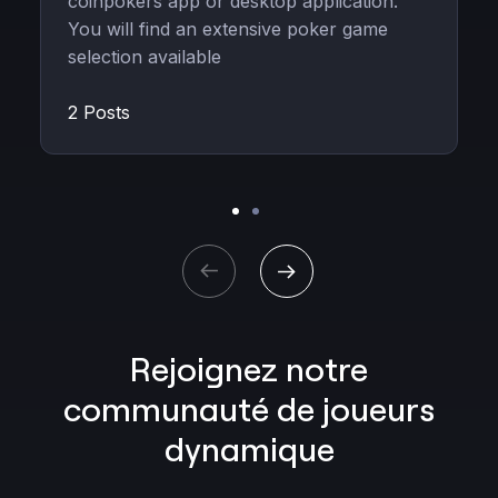
coinpokers app or desktop application.
You will find an extensive poker game
selection available
2 Posts
Rejoignez notre
communauté de joueurs
dynamique