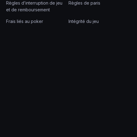
Règles d’interruption de jeu
Règles de paris
et de remboursement
Frais liés au poker
Intégrité du jeu