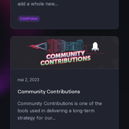
add a whole new...
CoinPoker
mai 2, 2023
Community Contributions
Community Contributions is one of the
tools used in delivering a long-term
strategy for our...