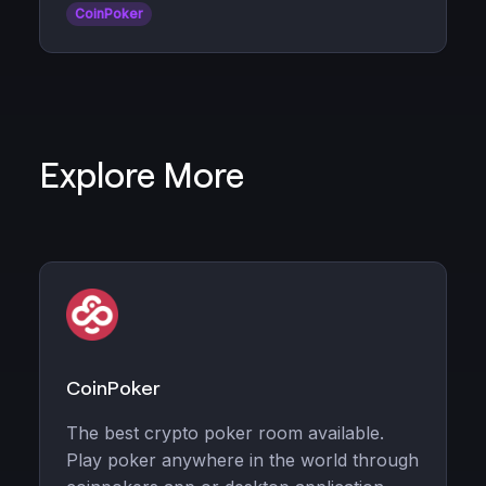
CoinPoker
Explore More
CoinPoker
U
The best crypto poker room available.
1
Play poker anywhere in the world through