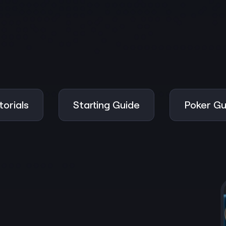
torials
Starting Guide
Poker Gu