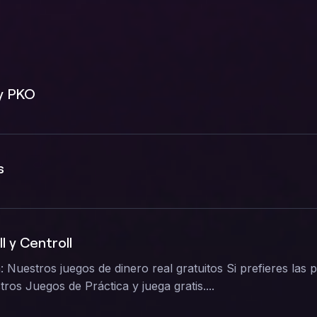
rch Results 
y PKO
s
l y Centroll
 Nuestros juegos de dinero real gratuitos Si prefieres las 
tros Juegos de Práctica y juega gratis....