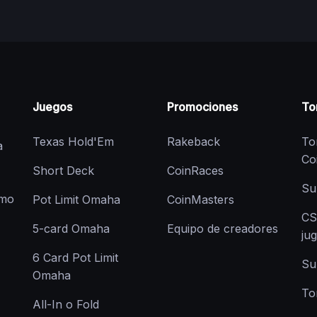
Juegos
Promociones
To
Texas Hold'Em
Rakeback
To
a
Co
Short Deck
CoinRaces
Su
omo
Pot Limit Omaha
CoinMasters
CS
5-card Omaha
Equipo de creadores
ju
6 Card Pot Limit
Su
Omaha
To
All-In o Fold