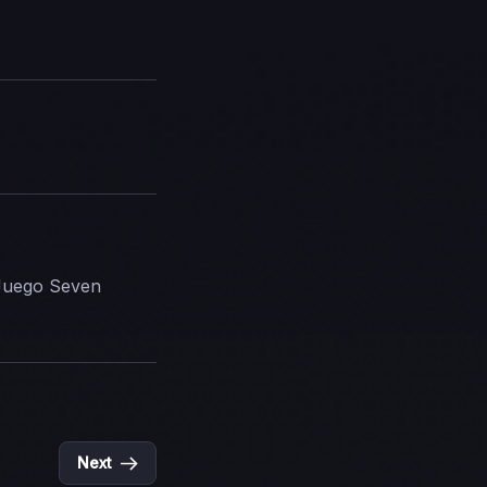
Juego Seven
Next