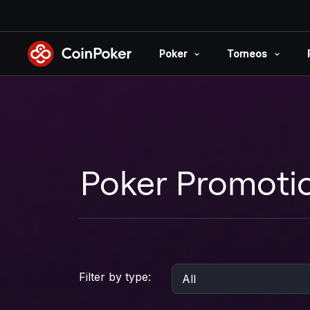
Skip
to
the
Poker
Torneos
content
Search CoinPoker
Filter by type:
Filter search results by category