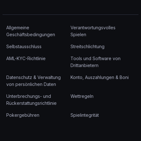
Allgemeine
Verantwortungsvolles
Geschäftsbedingungen
Spielen
Selbstausschluss
Streitschlichtung
AML-KYC-Richtlinie
Tools und Software von
Drittanbietern
Datenschutz & Verwaltung
Konto, Auszahlungen & Boni
von persönlichen Daten
Unterbrechungs- und
Wettregeln
Rückerstattungsrichtlinie
Pokergebühren
Spielintegrität