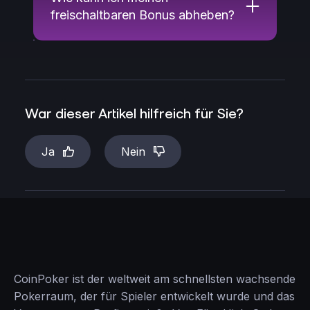
freischaltbaren Bonus abheben?
War dieser Artikel hilfreich für Sie?
Ja
Nein
CoinPoker ist der weltweit am schnellsten wachsende
Pokerraum, der für Spieler entwickelt wurde und das