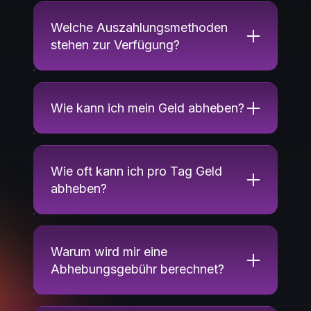
Welche Auszahlungsmethoden
stehen zur Verfügung?
Wie kann ich mein Geld abheben?
Wie oft kann ich pro Tag Geld
abheben?
Warum wird mir eine
Abhebungsgebühr berechnet?