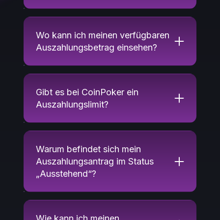
Wo kann ich meinen verfügbaren
Auszahlungsbetrag einsehen?
Gibt es bei CoinPoker ein
Auszahlungslimit?
Warum befindet sich mein
Auszahlungsantrag im Status
„Ausstehend“?
Wie kann ich meinen