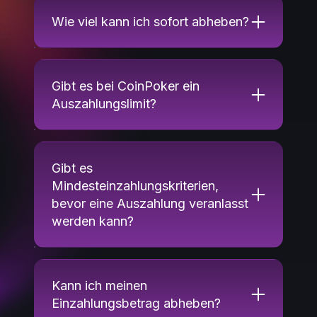
Wie viel kann ich sofort abheben?
Gibt es bei CoinPoker ein
Auszahlungslimit?
Gibt es
Mindesteinzahlungskriterien,
bevor eine Auszahlung veranlasst
werden kann?
Kann ich meinen
Einzahlungsbetrag abheben?