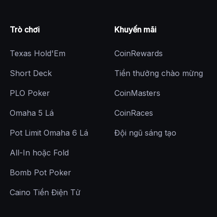
Trò chơi
Khuyến mãi
Texas Hold'Em
CoinRewards
Short Deck
Tiền thưởng chào mừng
PLO Poker
CoinMasters
Omaha 5 Lá
CoinRaces
Pot Limit Omaha 6 Lá
Đội ngũ sáng tạo
All-In hoặc Fold
Bomb Pot Poker
Caino Tiền Điện Tử