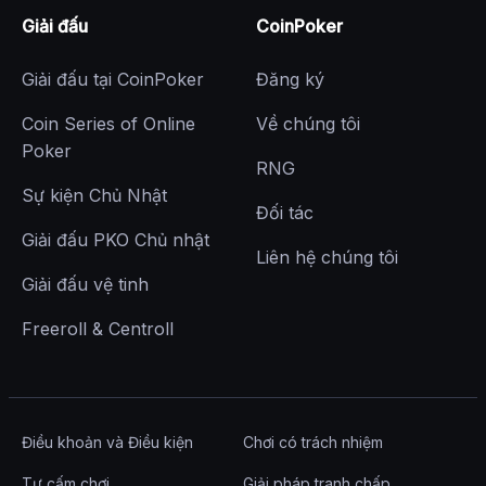
Giải đấu
CoinPoker
Giải đấu tại CoinPoker
Đăng ký
Coin Series of Online
Về chúng tôi
Poker
RNG
Sự kiện Chủ Nhật
Đối tác
Giải đấu PKO Chủ nhật
Liên hệ chúng tôi
Giải đấu vệ tinh
Freeroll & Centroll
Điều khoản và Điều kiện
Chơi có trách nhiệm
Tự cấm chơi
Giải pháp tranh chấp