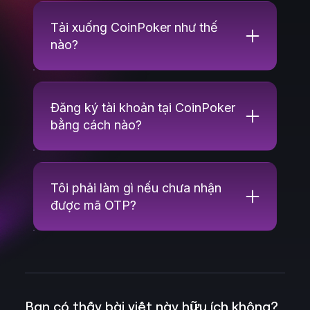
Tải xuống CoinPoker như thế
nào?
Đăng ký tài khoản tại CoinPoker
bằng cách nào?
Tôi phải làm gì nếu chưa nhận
được mã OTP?
Bạn có thấy bài viết này hữu ích không?