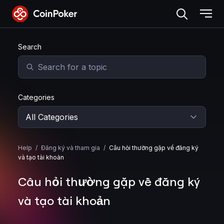
Skip
to
the
Skip to main content
content
Search
Categories
Help
/
Đăng ký và tham gia
/
Câu hỏi thường gặp về đăng ký
và tạo tài khoản
Câu hỏi thường gặp về đăng ký
và tạo tài khoản