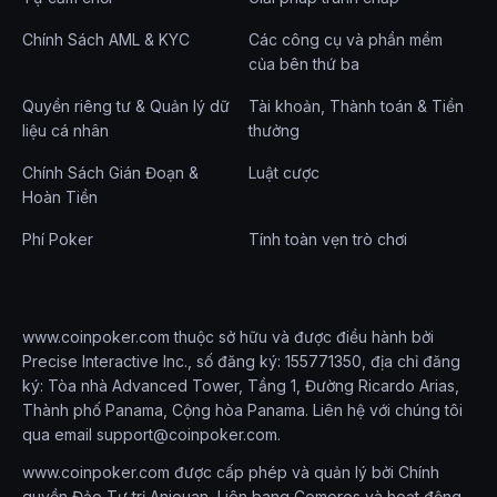
Chính Sách AML & KYC
Các công cụ và phần mềm
của bên thứ ba
Quyền riêng tư & Quản lý dữ
Tài khoản, Thành toán & Tiền
liệu cá nhân
thưởng
Chính Sách Gián Đoạn &
Luật cược
Hoàn Tiền
Phí Poker
Tính toàn vẹn trò chơi
www.coinpoker.com thuộc sở hữu và được điều hành bởi
Precise Interactive Inc., số đăng ký: 155771350, địa chỉ đăng
ký: Tòa nhà Advanced Tower, Tầng 1, Đường Ricardo Arias,
Thành phố Panama, Cộng hòa Panama. Liên hệ với chúng tôi
qua email
support@coinpoker.com
.
www.coinpoker.com được cấp phép và quản lý bởi Chính
quyền Đảo Tự trị Anjouan, Liên bang Comoros và hoạt động