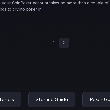
to your CoinPoker account takes no more than a couple of
nds to crypto poker in...
1
2
torials
Starting Guide
Poker Gu