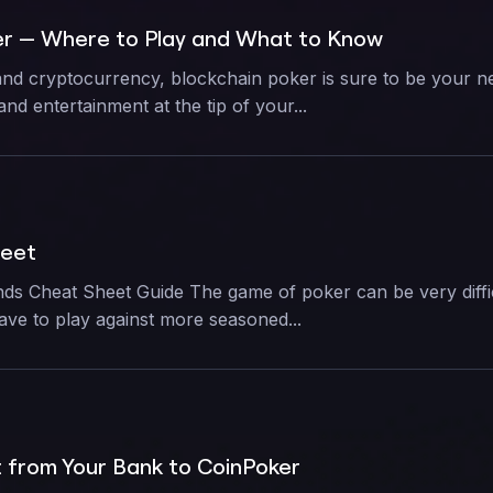
er — Where to Play and What to Know
and cryptocurrency, blockchain poker is sure to be your ne
d entertainment at the tip of your...
heet
ds Cheat Sheet Guide The game of poker can be very diffic
have to play against more seasoned...
 from Your Bank to CoinPoker