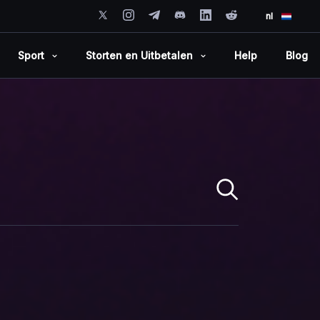
nl
Sport
Storten en Uitbetalen
Help
Blog