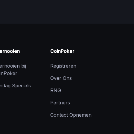
ernooien
CoinPoker
ernooien bij
Registreren
inPoker
Over Ons
ndag Specials
RNG
Partners
Contact Opnemen