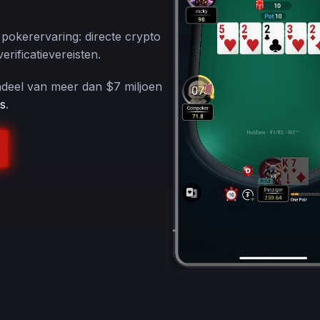
pokerervaring: directe crypto
erificatievereisten.
deel van meer dan $7 miljoen
s
.