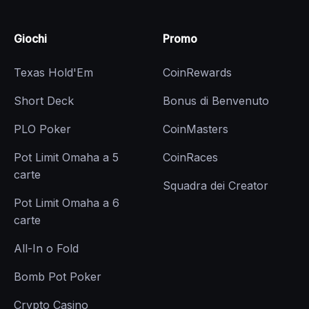
Giochi
Promo
Texas Hold'Em
CoinRewards
Short Deck
Bonus di Benvenuto
PLO Poker
CoinMasters
Pot Limit Omaha a 5
CoinRaces
carte
Squadra dei Creator
Pot Limit Omaha a 6
carte
All-In o Fold
Bomb Pot Poker
Crypto Casino