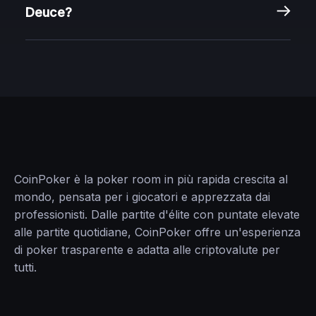
Deuce?
CoinPoker è la poker room in più rapida crescita al
mondo, pensata per i giocatori e apprezzata dai
professionisti. Dalle partite d'élite con puntate elevate
alle partite quotidiane, CoinPoker offre un'esperienza
di poker trasparente e adatta alle criptovalute per
tutti.