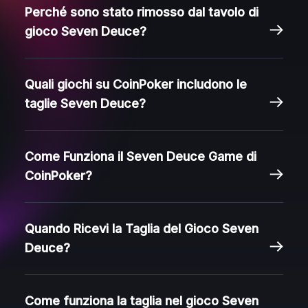
Perché sono stato rimosso dal tavolo di
gioco Seven Deuce?
Quali giochi su CoinPoker includono le
taglie Seven Deuce?
Come Funziona il Seven Deuce Game di
CoinPoker?
Quando Ricevi la Taglia del Gioco Seven
Deuce?
Come funziona la taglia nel gioco Seven