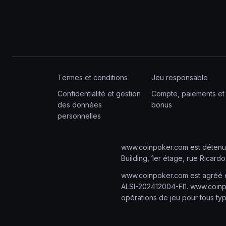
Termes et conditions
Jeu responsable
Confidentialité et gestion
Compte, paiements et
des données
bonus
personnelles
www.coinpoker.com est détenu e
Building, 1er étage, rue Ricar
www.coinpoker.com est agréé e
ALSI-202412004-FI1. www.coinpo
opérations de jeu pour tous typ