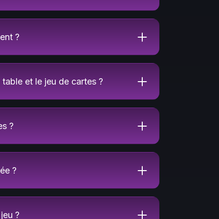
ent ?
table et le jeu de cartes ?
es ?
ée ?
jeu ?