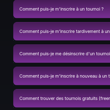
Comment puis-je m'inscrire à un tournoi ?
Comment puis-je m’inscrire tardivement à un
Comment puis-je me désinscrire d'un tournoi
Comment puis-je m'inscrire à nouveau à un t
Comment trouver des tournois gratuits (freero