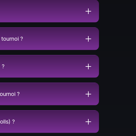
 tournoi ?
 ?
ournoi ?
lls) ?