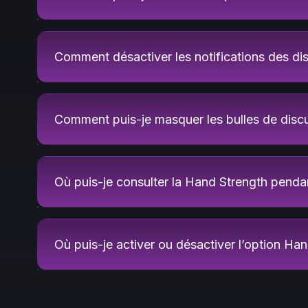
Comment désactiver les notifications des di
Comment puis-je masquer les bulles de disc
Où puis-je consulter la Hand Strength pendan
Où puis-je activer ou désactiver l’option Ha