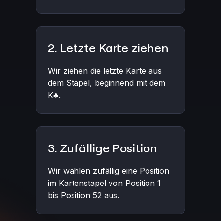
2. Letzte Karte ziehen
Wir ziehen die letzte Karte aus
dem Stapel, beginnend mit dem
K♣.
3. Zufällige Position
Wir wählen zufällig eine Position
im Kartenstapel von Position 1
bis Position 52 aus.