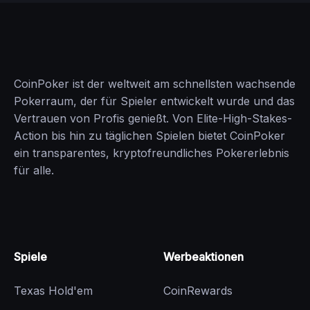
CoinPoker ist der weltweit am schnellsten wachsende
Pokerraum, der für Spieler entwickelt wurde und das
Vertrauen von Profis genießt. Von Elite-High-Stakes-
Action bis hin zu täglichen Spielen bietet CoinPoker
ein transparentes, kryptofreundliches Pokererlebnis
für alle.
Spiele
Werbeaktionen
Texas Hold'em
CoinRewards