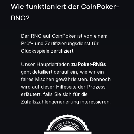
Wie funktioniert der CoinPoker-
RNG?
Der RNG auf CoinPoker ist von einem
Prüf- und Zertifizierungsdienst für
Glücksspiele zertifiziert.
Unser Hauptleitfaden
zu
Poker-RNGs
geht detailliert darauf ein, wie wir ein
faires Mischen gewährleisten. Dennoch
wird auf dieser Hilfeseite der Prozess
erläutert, falls Sie sich für die
Zufallszahlengenerierung interessieren.