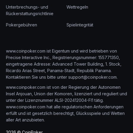
Unterbrechungs- und
Wettregeln
Rückerstattungsrichtlinie
Pokergebühren
Spielintegrität
www.coinpoker.com ist Eigentum und wird betrieben von
Precise Interactive Inc., Registrierungsnummer: 155771350,
eingetragene Adresse: Advanced Tower Building, 1. Stock,
Ricardo Arias Street, Panama-Stadt, Republik Panama.
Kontaktieren Sie uns bitte unter
support@coinpoker.com
.
www.coinpoker.com ist von der Regierung der Autonomen
Insel Anjouan, Union der Komoren, lizenziert und reguliert und
unter der Lizenznummer ALSI-202412004-FI1 tätig.
www.coinpoker.com hat alle regulatorischen Anforderungen
erfüllt und ist gesetzlich berechtigt, Glücksspiele und Wetten
aller Art anzubieten.
2026 © CoinPoker