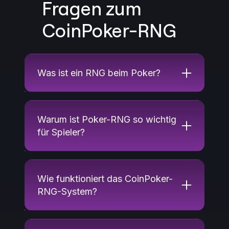
Fragen zum
CoinPoker-RNG
Was ist ein RNG beim Poker?
Warum ist Poker-RNG so wichtig
für Spieler?
Wie funktioniert das CoinPoker-
RNG-System?