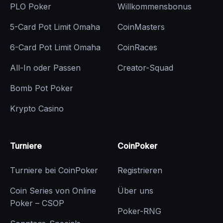
PLO Poker
Willkommensbonus
5-Card Pot Limit Omaha
CoinMasters
6-Card Pot Limit Omaha
CoinRaces
All-In oder Passen
Creator-Squad
Bomb Pot Poker
Krypto Casino
Turniere
CoinPoker
Turniere bei CoinPoker
Registrieren
Coin Series von Online
Über uns
Poker – CSOP
Poker-RNG