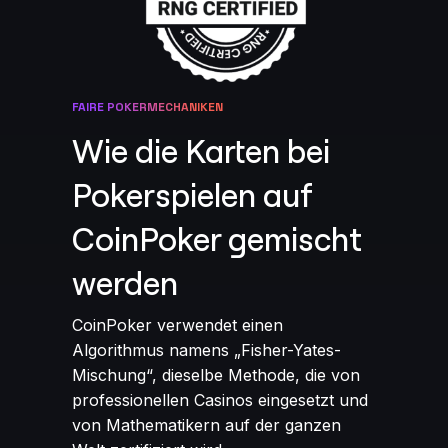
FAIRE POKERMECHANIKEN
Wie die Karten bei
Pokerspielen auf
CoinPoker gemischt
werden
CoinPoker verwendet einen
Algorithmus namens „Fisher-Yates-
Mischung“, dieselbe Methode, die von
professionellen Casinos eingesetzt und
von Mathematikern auf der ganzen