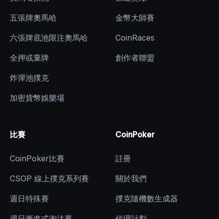
五張牌奧馬哈
金幣大師賽
六張牌底池限注奧馬哈
CoinRaces
全押或棄牌
創作者聯盟
炸彈池撲克
加密貨幣娛樂場
比賽
CoinPoker
CoinPoker比賽
註冊
CSOP 線上撲克系列賽
關於我們
週日特殊賽
撲克隨機數生成器
週日漸進式淘汰賽
代理計劃