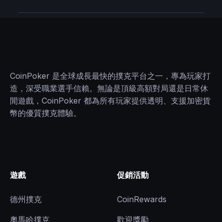
CoinPoker 是全球成長最快的撲克平台之一，專為玩家打
造，深受職業選手信賴。無論是頂級高額對局還是日常休
閒遊戲，CoinPoker 都為所有玩家提供透明、支援加密貨
幣的優質撲克體驗。
遊戲
促銷活動
德州撲克
CoinRewards
奧馬哈撲克
歡迎獎勵