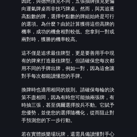
因此，與德州撲克不同，五張抽牌撲克更偏
向運氣牌桌而非技巧牌桌。然而，與其追逐
高點數的牌，選擇中點數的牌組始終是可行
的選項。為什麼？由於計算獲得這些高牌的
機率，成功的機會相對較低。您拿到一對或
兩對時，獲勝的機率較高。
這不僅是追求最佳牌型，更是要善用手中現
有的牌來打造最佳牌型。但請確保您每次都
用不同的手牌出牌，例如一對，因為這會讓
對手每次都能讀懂您的手牌。
換牌時也適用相同的規則。請確保每輪的決
策不盡相同，因為有時您可能抽兩張牌，有
時抽三張，甚至偶爾選擇按兵不動。它賦予
您優勢，並使您的選擇隨機化，從而阻止對
手預測您的下一步行動。
若在實體娛樂場玩牌，還需具備讀懂對手心