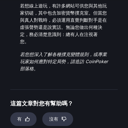
若想線上遊玩，有許多網站可供您與其他玩
家切磋，其中包含
加密貨幣撲克室
。但當您
與真人對戰時，必須運用直覺判斷對手是在
虛張聲勢還是說實話。無論您做出何種決
定，務必清楚意識到：總有人在注視著
您。
若您想深入了解各種撲克變體規則，或專業
玩家如何應對特定局勢，
請造訪 CoinPoker
部落格
。
這篇文章對您有幫助嗎？
有
沒有