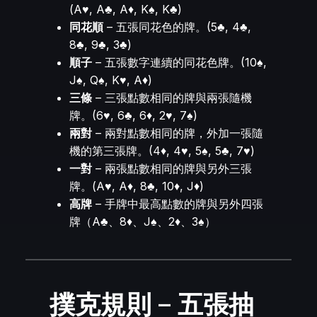
(A♥, A♣, A♦, K♠, K♣)
同花順
– 五張同花色的牌。(5♣, 4♣,
8♣, 9♣, 3♣)
順子
– 五張數字連續的同花色牌。(10♠,
J♠, Q♠, K♥, A♦)
三條
– 三張點數相同的牌與兩張隨機
牌。(6♥, 6♣, 6♦, 2♥, 7♠)
兩對
– 兩對點數相同的牌，外加一張隨
機的第三張牌。(4♦, 4♥, 5♠, 5♣, 7♥)
一對
– 兩張點數相同的牌與另外三張
牌。(A♥, A♦, 8♣, 10♦, J♦)
高牌
– 手牌中最高點數的牌與另外四張
牌（A♣、8♦、J♠、2♦、3♠）
撲克規則 – 五張抽