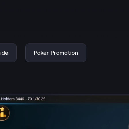
ide
Poker Promotion