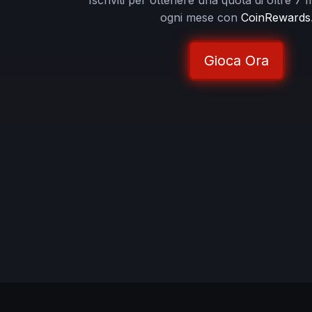
Iscriviti per ottenere una quota di oltre 7 mi
ogni mese con
CoinRewards
Gioca Ora