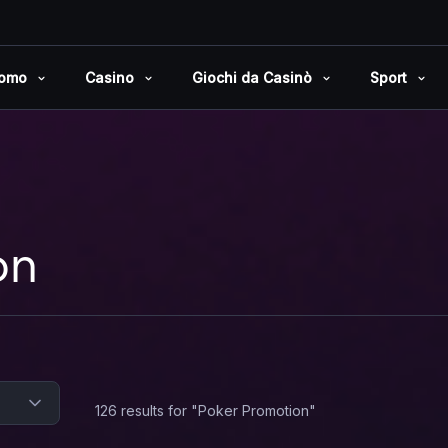
romo
Casino
Giochi da Casinò
Sport
126 results for "Poker Promotion"