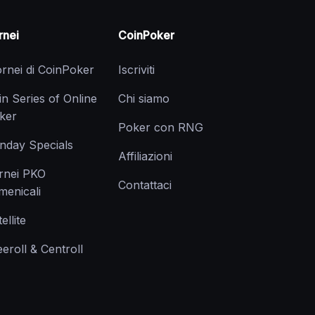
rnei
CoinPoker
tornei di CoinPoker
Iscriviti
in Series of Online
Chi siamo
ker
Poker con RNG
nday Specials
Affiliazioni
rnei PKO
Contattaci
menicali
ellite
eeroll & Centroll