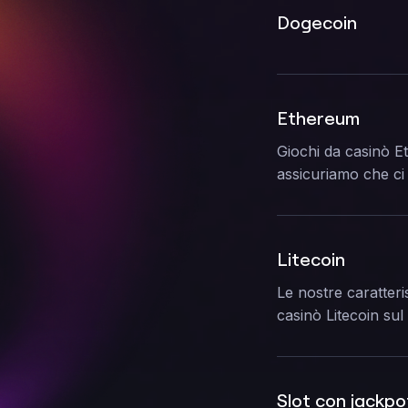
Dogecoin
Ethereum
Giochi da casinò Et
assicuriamo che ci 
Litecoin
Le nostre caratteri
casinò Litecoin sul
Slot con jackpo