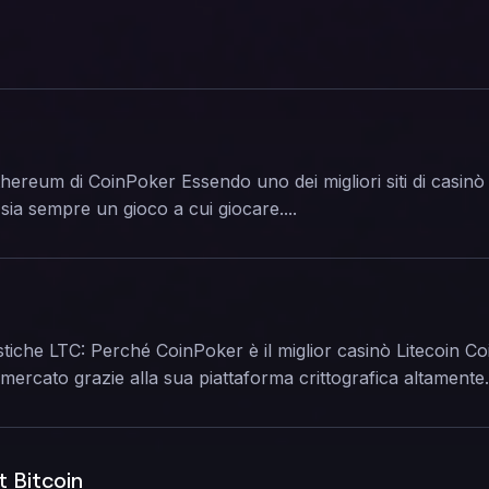
hereum di CoinPoker Essendo uno dei migliori siti di casinò
sia sempre un gioco a cui giocare....
stiche LTC: Perché CoinPoker è il miglior casinò Litecoin Coi
 mercato grazie alla sua piattaforma crittografica altamente.
t Bitcoin