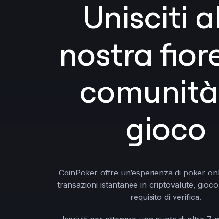
Unisciti a
nostra fior
comunità
gioco
CoinPoker offre un’esperienza di poker onl
transazioni istantanee in criptovalute, gio
requisito di verifica.