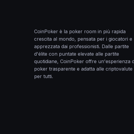
CoinPoker è la poker room in più rapida
crescita al mondo, pensata per i giocatori e
apprezzata dai professionisti. Dalle partite
d'élite con puntate elevate alle partite
quotidiane, CoinPoker offre un'esperienza d
poker trasparente e adatta alle criptovalute
per tutti.