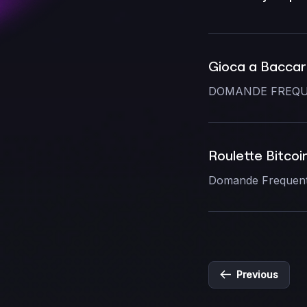
Gioca a Baccar
DOMANDE FREQU
Roulette Bitcoi
Domande Frequent
Previous