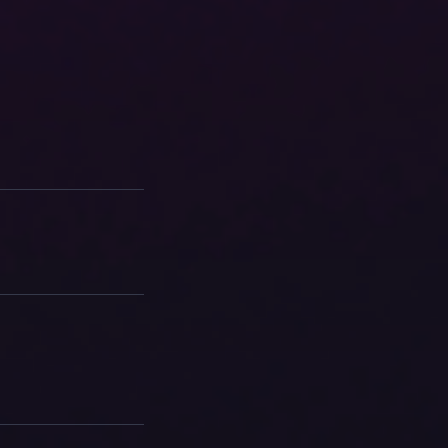
for "Poker P