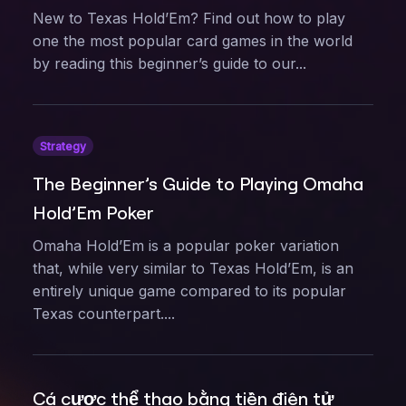
New to Texas Hold’Em? Find out how to play
one the most popular card games in the world
by reading this beginner’s guide to our...
Strategy
The Beginner’s Guide to Playing Omaha
Hold’Em Poker
Omaha Hold’Em is a popular poker variation
that, while very similar to Texas Hold’Em, is an
entirely unique game compared to its popular
Texas counterpart....
Cá cược thể thao bằng tiền điện tử