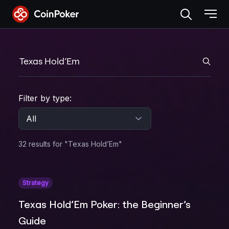
Skip
to
the
content
Search CoinPoker
Filter search results by category
Filter by type:
Apply filter
32 results for "Texas Hold’Em"
Search Results for "Texas 
Strategy
Texas Hold’Em Poker: the Beginner’s
Guide