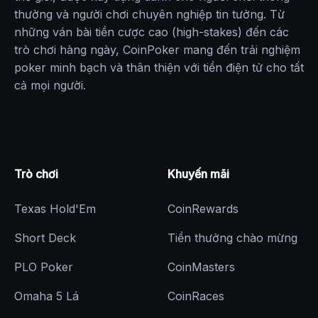
thường và người chơi chuyên nghiệp tin tưởng. Từ
những ván bài tiền cược cao (high-stakes) đến các
trò chơi hàng ngày, CoinPoker mang đến trải nghiệm
poker minh bạch và thân thiện với tiền điện tử cho tất
cả mọi người.
Trò chơi
Khuyến mãi
Texas Hold'Em
CoinRewards
Short Deck
Tiền thưởng chào mừng
PLO Poker
CoinMasters
Omaha 5 Lá
CoinRaces