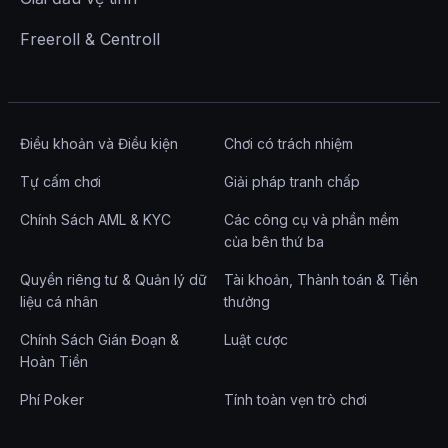
Freeroll & Centroll
Điều khoản và Điều kiện
Chơi có trách nhiệm
Tự cấm chơi
Giải pháp tranh chấp
Chính Sách AML & KYC
Các công cụ và phần mềm
của bên thứ ba
Quyền riêng tư & Quản lý dữ
Tài khoản, Thành toán & Tiền
liệu cá nhân
thưởng
Chính Sách Gián Đoạn &
Luật cược
Hoàn Tiền
Phí Poker
Tính toàn vẹn trò chơi