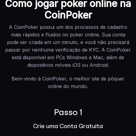
Como jogar poker online na
CoinPoker
A CoinPoker possui um dos processos de cadastro
mais rápidos e fluidos no poker online. Sua conta
pode ser criada em um minuto, e você não precisará
passar por nenhuma verificação de KYC. A CoinPoker
está disponível em PCs Windows e Mac, além de
dispositivos móveis iOS ou Android.
Bem-vindo à CoinPoker, o melhor site de pôquer
online do mundo.
Passo 1
Crie uma Conta Gratuita