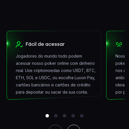
Fácil de acessar
C
Jogadores do mundo todo podem
Nossa 
acessar nosso poker online com dinheiro
poker c
real. Use criptomoedas como USDT, BTC,
nos aju
ETH, SOL e USDC, ou escolha Luxon Pay,
ambien
cartões bancários e cartões de crédito
ideias
para depositar ou sacar da sua conta.
por pa