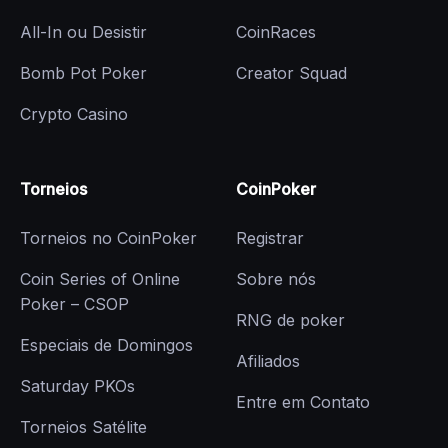
torneios clássicos, ou jogue contra dealers ao vivo em
All-In ou Desistir
CoinRaces
variações modernas de cassino.
Bomb Pot Poker
Creator Squad
Texas Hold’em (NLH)
Crypto Casino
Jogue o pôquer online mais popular do mundo,
No-
Torneios
CoinPoker
Limit Texas Hold’em
. De $0,01/$0,02 a $2.500/$5.000,
temos jogos para todos os bankrolls. O NLHE acontece
Torneios no CoinPoker
Registrar
24 horas por dia em mesas de cash game, torneio e
freeroll.
Coin Series of Online
Sobre nós
Poker – CSOP
Pot Limit Omaha (PLO)
RNG de poker
Especiais de Domingos
Afiliados
Participe dos nossos jogos de
Pot-Limit Omaha
, onde
Saturday PKOs
Entre em Contato
quatro cartas ocultas proporcionam ainda mais ação.
Torneios Satélite
Esta variação oferece cash games de $0,01/$0,02 a