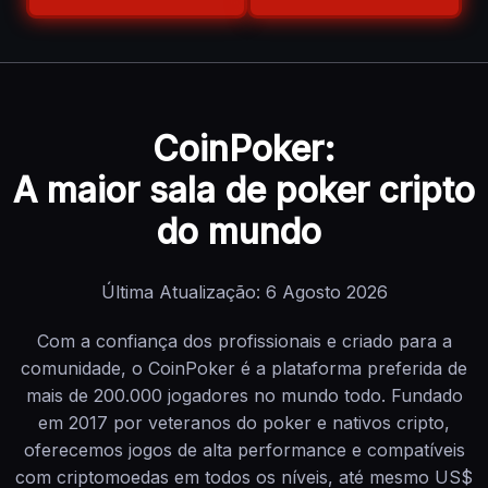
CoinPoker:
A maior sala de poker cripto
do mundo
Última Atualização: 6 Agosto 2026
Com a confiança dos profissionais e criado para a
comunidade, o CoinPoker é a plataforma preferida de
mais de 200.000 jogadores no mundo todo. Fundado
em 2017 por veteranos do poker e nativos cripto,
oferecemos jogos de alta performance e compatíveis
com criptomoedas em todos os níveis, até mesmo US$