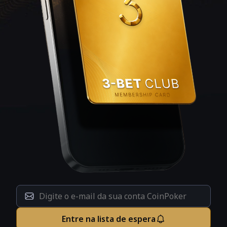
Email
address
Entre na lista de espera