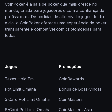
Opções de Pôquer Gratuito
CoinPoker é a sala de poker que mais cresce no
mundo, criada para jogadores e com a confiança de
profissionais. De partidas de alto nível a jogos do dia
Quem procura onde jogar pôquer grátis pode participar
a dia, o CoinPoker oferece uma experiência de poker
dos torneios gratuitos e cash games gratuitos da
transparente e compatível com criptomoedas para
CoinPoker. Todo jogador deve ter a oportunidade de
todos.
praticar sem usar dinheiro real. Entre nas Practice
Games para jogar em um ambiente realista usando Play
Chips ou participe dos Level Up Freerolls para disputar
torneios gratuitos
com pequenos prêmios em dinheiro
real.
Jogos
Promoções
Texas Hold'Em
CoinRewards
Nossos Jogos de Pôquer Online
Pot Limit Omaha
Bônus de Boas-Vindas
5 Card Pot Limit Omaha
CoinMasters
Oferecemos uma ampla variedade de jogos de pôquer
6-Card Pot Limit Omaha
CoinMasters Asia
online nonstop. Enfrente jogadores em cash games e