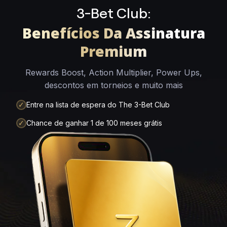
3-Bet Club:
Benefícios Da Assinatura
Premium
Rewards Boost, Action Multiplier, Power Ups,
descontos em torneios e muito mais
Entre na lista de espera do The 3-Bet Club
Chance de ganhar 1 de 100 meses grátis