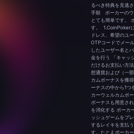
るべき特典を見逃さ
手順 ポーカーのウ
とても簡単です。 
す。 1.CoinPo
ドレス、希望のユー
OTPコードでメー
したユーザー名とパス
金を行う 「キャッ
だけるお支払い方法
想通貨および（一部
カムボーナスを獲得
ーナスの中から1つ
カーウェルカムボー
ボーナスも用意され
を消化する ポーカ
ッシュゲームをプレ
するレイキを支払う
す。たとえポーカー