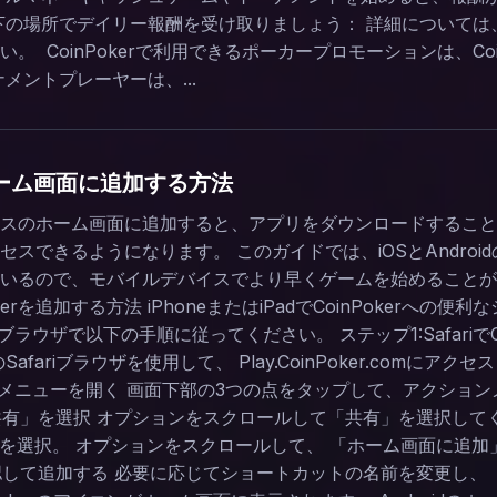
の場所でデイリー報酬を受け取りましょう： 詳細については、 Co
。 CoinPokerで利用できるポーカープロモーションは、Coin
メントプレーヤーは、...
rをホーム画面に追加する方法
をデバイスのホーム画面に追加すると、アプリをダウンロードするこ
スできるようになります。 このガイドでは、iOSとAndroi
いるので、モバイルデバイスでより早くゲームを始めることがで
kerを追加する方法 iPhoneまたはiPadでCoinPokerへの
iブラウザで以下の手順に従ってください。 ステップ1:SafariでCo
dのSafariブラウザを使用して、 Play.CoinPoker.comにア
ンメニューを開く 画面下部の3つの点をタップして、アクショ
「共有」を選択 オプションをスクロールして「共有」を選択して
加を選択。 オプションをスクロールして、 「ホーム画面に追
確認して追加する 必要に応じてショートカットの名前を変更し、