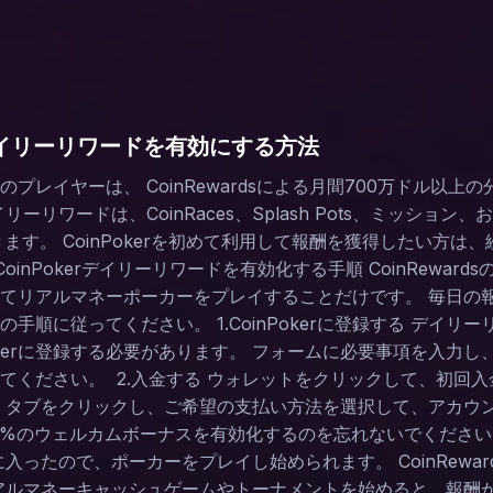
rch Results 
rのデイリーリワードを有効にする方法
べてのプレイヤーは、 CoinRewardsによる月間700万ドル以
ーリワードは、CoinRaces、Splash Pots、ミッション、および
できます。 CoinPokerを初めて利用して報酬を獲得したい方は
oinPokerデイリーリワードを有効化する手順 CoinReward
てリアルマネーポーカーをプレイすることだけです。 毎日の
手順に従ってください。 1.CoinPokerに登録する デイリ
Pokerに登録する必要があります。 フォームに必要事項を入力
てください。 2.入金する ウォレットをクリックして、初回
」タブをクリックし、ご希望の支払い方法を選択して、アカウ
50%のウェルカムボーナスを有効化するのを忘れないでください
入ったので、ポーカーをプレイし始められます。 CoinRewa
アルマネーキャッシュゲームやトーナメントを始めると、報酬