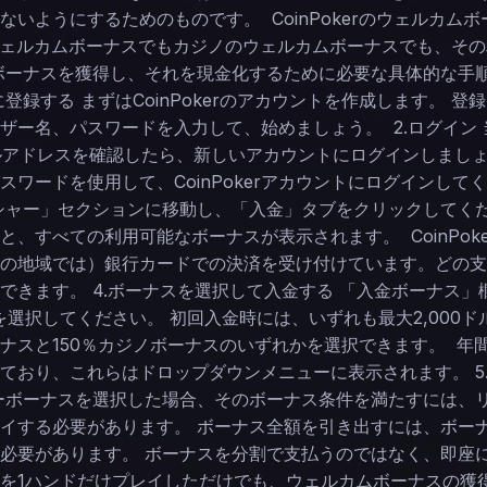
ないようにするためのものです。 CoinPokerのウェルカム
ェルカムボーナスでもカジノのウェルカムボーナスでも、その
ボーナスを獲得し、それを現金化するために必要な具体的な手
kerに登録する まずはCoinPokerのアカウントを作成します。
ザー名、パスワードを入力して、始めましょう。 2.ログイン
ルアドレスを確認したら、新しいアカウントにログインしましょ
ワードを使用して、CoinPokerアカウントにログインしてく
シャー」セクションに移動し、「入金」タブをクリックしてくだ
と、すべての利用可能なボーナスが表示されます。 CoinPok
の地域では）銀行カードでの決済を受け付けています。どの支
できます。 4.ボーナスを選択して入金する 「入金ボーナス」
を選択してください。 初回入金時には、いずれも最大2,000ド
ナスと150％カジノボーナスのいずれかを選択できます。 年
ており、これらはドロップダウンメニューに表示されます。 5
ーボーナスを選択した場合、そのボーナス条件を満たすには、
イする必要があります。 ボーナス全額を引き出すには、ボーナ
必要があります。 ボーナスを分割で支払うのではなく、即座
を1ハンドだけプレイしただけでも、ウェルカムボーナスの獲