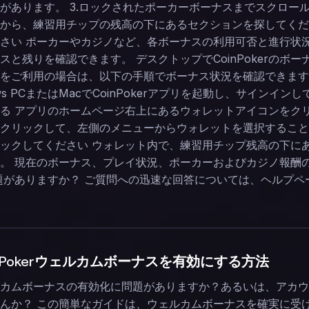
があります。 3.ロックされたポーカーボーナスまでスクロール
から、練習用チップの残高の下にあるセクションを探してくださ
さい ポーカーやカジノなど、各ボーナスの利用可否と進行状
スと残りを確認できます。 デスクトップでCoinPokerのボ
ご利用の場合は、以下の手順でボーナス状況を確認できます。 1.
ws PCまたはMacでCoinPokerアプリを起動し、サインインし
る アプリのホームページ右上にあるウォレットアイコンをク
クリックして、左側のメニューからウォレットを選択することも
ックしてください ウォレット内で、練習用チップ残高の下に
。 現在のボーナス、プレイ状況、ポーカーおよびカジノ報酬
題がありますか？ ご質問への迅速な回答については、ヘルプペ
nPokerウェルカムボーナスを有効にする方法
のウェルカムボーナスの有効化に問題がありますか？あるいは、アカ
んか？ この簡単なガイドは、ウェルカムボーナスを確実に受